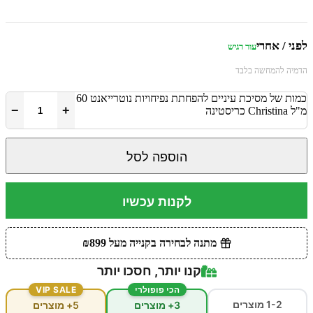
לפני / אחרי
עור רגיש
הדמיה להמחשה בלבד
לפני
אחרי
כמות של מסיכת עיניים להפחתת נפיחויות נוטרייאנט 60
−
+
מ"ל Christina כריסטינה
הוספה לסל
לקנות עכשיו
מתנה לבחירה בקנייה מעל ₪899
קנו יותר, חסכו יותר
הכי פופולרי
VIP SALE
1-2 מוצרים
3+ מוצרים
5+ מוצרים