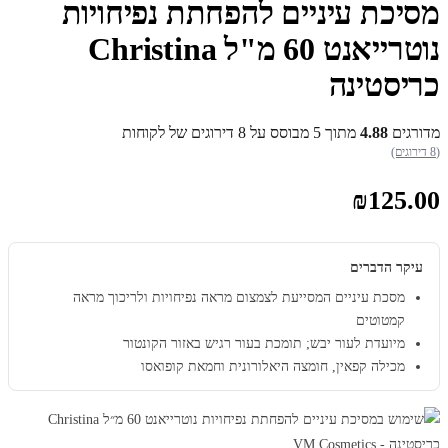
מסיכת עיניים להפחתת נפיחויות
נוטרייאנט 60 מ"ל Christina
כריסטינה
מדורגים
4.88
מתוך 5 מבוסס על
8
דירוגים של לקוחות
(8 דירוגים)
₪
125.00
עיקר הדברים
מסכת עיניים המסייעת לצמצום מראה נפיחויות ולריכוך מראה
קמטוטים
מיועדת לעור יבש; תומכת בעור רגיש באזור הקונטור
מכילה קפאין, חומצה היאלורונית וחמאת קופואסו