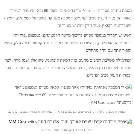
מסכת עיניים מסדרת Nutrient של כריסטינה, בנפח 60 מ״ל, מיועדת לטיפול
באזור הקונטור העדין סביב העיניים. המסכה מעניקה בוסט של ויטמינים, חומצה
היאלורונית וקפאין לעור הדק והרגיש באזור זה.
השימוש הסדיר במסכה מסייע בריכוך מראה הקמטוטים, בצמצום נפיחויות
וכהויות הנראות לעין, ובהשבת האלסטיות לאזור. עור הקונטור נראה חלק, מוצק
ומואר יותר עם זוהר מתחדש.
הפורמולה משלבת רכיבים מזינים כגון חמאת קופואסו, סקוואלן ושמן סויה, לצד
תמציות צמחיות כגון ממליס, ניצני מגנוליה ותמצית תות שחור, התומכים בחוסן
ובמראה העור סביב העיניים.
קפאין וחומצה היאלורונית מסייעים לצמצום מראה הנפיחויות והכהויות סביב העיניים.
למרוח שכבה דקה סביב אזור העיניים.