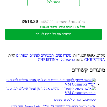
הוספה לסל
₪618.30
₪687.00
סה"כ עבור 5 המוצרים
כולל 10% הנחת כמות · חיסכון ₪68.70
הוסיפו את כל הסט לעגלה
מק"ט:
8695
קטגוריות:
טיפוח פנים
,
תכשירים לעיניים ושפתיים
תגית:
CHRISTINA
מותג:
כריסטינה | CHRISTINA
מוצרים קשורים
טיפוח פנים
,
תכשירים לעיניים ושפתיים
אושר מיצוק לקונטור העיניים 20 מ"ל Anna Lotan אנה לוטן