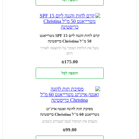
קרם לחות והגנה ליום SPF 15 נוטרייאנט
50 מ"ל Christina כריסטינה
נועל את הלחות ושומר על התוצאה לאורך
היום
₪
175.00
הוספה לסל
מסיכת תות להזנה ואנטי-אייג'ינג
נוטרייאנט 60 מ"ל Christina כריסטינה
מעצים את הטיפול פעם־פעמיים בשבוע
₪
99.00