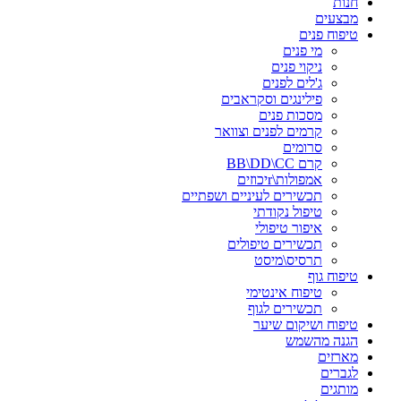
חנות
מבצעים
טיפוח פנים
מי פנים
ניקוי פנים
ג'לים לפנים
פילינגים וסקראבים
מסכות פנים
קרמים לפנים וצוואר
סרומים
קרם BB\DD\CC
אמפולות\rיכוזים
תכשירים לעיניים ושפתיים
טיפול נקודתי
איפור טיפולי
תכשירים טיפולים
תרסיס\מיסט
טיפוח גוף
טיפוח אינטימי
תכשירים לגוף
טיפוח ושיקום שיער
הגנה מהשמש
מארזים
לגברים
מותגים