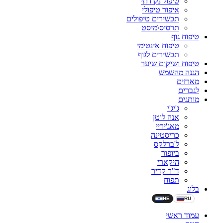
טיפול נקודתי
איפור טיפולי
תכשירים טיפולים
תרסיס\מיסט
טיפוח גוף
טיפוח אינטימי
תכשירים לגוף
טיפוח ושיקום שיער
הגנה מהשמש
מארזים
לגברים
מותגים
ג'יג'י
אנה לוטן
מאג'יריי
כריסטינה
ל'ברלקס
ביופור
היקארי
ד"ר קדיר
תפוח
בלוג
HE
RU
עמוד ראשי