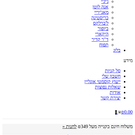
ג'יג'י
אנה לוטן
מאג'יריי
כריסטינה
ל'ברלקס
ביופור
היקארי
ד"ר קדיר
תפוח
בלוג
מידע
סל קניות
חשבון שלי
ייעוץ קוסמטי אונליין
שאלות נפוצות
אודות
יצירת קשר
₪
0.00
0
משלוח חינם בקנייה מעל ₪349
לחנות «