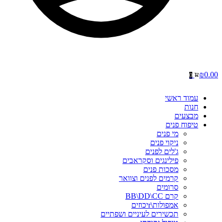
₪
0.00
0
עמוד ראשי
חנות
מבצעים
טיפוח פנים
מי פנים
ניקוי פנים
ג'לים לפנים
פילינגים וסקראבים
מסכות פנים
קרמים לפנים וצוואר
סרומים
קרם BB\DD\CC
אמפולות\rיכוזים
תכשירים לעיניים ושפתיים