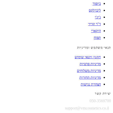
ביופור
ליברלקס
ג'יג'י
ד"ר קדיר
היקארי
תפוח
תנאי משתמש ומדיניות
תקנון ותנאי שימוש
מדיניות פרטיות
מדיניות משלוחים
מדיניות החזרות
הצהרת נגישות
יצירת קשר
050-3569700
support@vmcosmetics.co.il