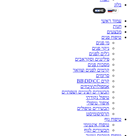
בלוג
HE
RU
עמוד ראשי
חנות
מבצעים
טיפוח פנים
מי פנים
ניקוי פנים
ג'לים לפנים
פילינגים וסקראבים
מסכות פנים
קרמים לפנים וצוואר
סרומים
קרם BB\DD\CC
אמפולות\rיכוזים
תכשירים לעיניים ושפתיים
טיפול נקודתי
איפור טיפולי
תכשירים טיפולים
תרסיס\מיסט
טיפוח גוף
טיפוח אינטימי
תכשירים לגוף
טיפוח ושיקום שיער