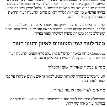
המיועד לרענון, טיהור ואיזון העור לאחר שלב הניקוי. הפורמולה משלבת
רכיבים מטהרים יחד עם תמציות אקליפטוס ופלפל טסמן במטרה לסייע
בניקוי עודפי שומן, שאריות לכלוך ותאים מתים ולהעניק לעור תחושת
רעננות וניקיון לאורך היום.
הטונר מתאים במיוחד לעור שמן, עור מעורב או עור הנוטה לפצעונים
ולברק. השימוש הקבוע מסייע ביצירת מראה עור מאוזן, חלק ורענן יותר
ומשתלב כחלק משגרת טיפוח יומיומית לעור בעייתי.
טונר לעור שמן ופצעונים לאיזון ורענון העור
Comodex פותח במטרה להשלים את שלב ניקוי הפנים ולהעניק לעור
תחושת ניקיון עמוקה לצד שמירה על איזון ורעננות.
מסייע בניקוי שאריות שומן ולכלוך
הטונר מסייע בהסרת שאריות שומן, לכלוך ותאים מתים שנותרו על פני
העור לאחר הניקוי.
מתאים לעור שמן ולעור בעייתי
הפורמולה מותאמת לעור הנוטה לשומניות, ברק או פצעונים ותומכת
במראה עור מאוזן ונקי יותר.