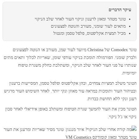
עיקר הדברים
טונר מטהר ומאזן לרענון וניקוי העור לאחר שלב הניקוי
מתאים לעור שומני, מעורב והנוטה לפצעונים
מכיל תמצית אקליפטוס, פלפל טסמן ומנטול
טונר Comodex של Christina מיועד לעור שמן, מעורב או הנוטה לפצעונים
ולברק שומני. הפורמולה תומכת בניקוי עודפי שומן, שאריות לכלוך ותאים מתים
שנותרו על פני העור לאחר שלב הניקוי, ומשתלבת כחלק משגרת טיפוח
יומיומית.
הטונר משלב תמציות צמחים, ובהן אקליפטוס ופלפל טסמן, המסייעות ברענון
ובטיהור העור ותומכות במראה עור מאוזן ונקי יותר. לאחר השימוש העור מרגיש
רענן ונקי ללא תחושת כבדות.
הטונר מכין את העור להמשך שגרת הטיפוח ומשתלב באופן אידיאלי לאחר סבון
ניקוי או ג'ל ניקוי.