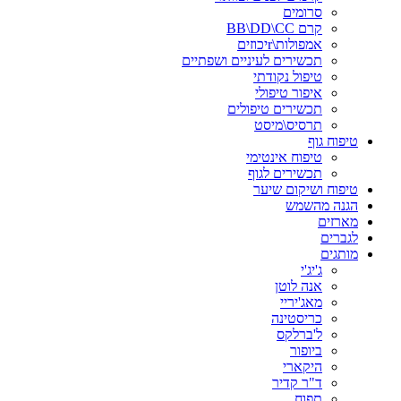
סרומים
קרם BB\DD\CC
אמפולות\rיכוזים
תכשירים לעיניים ושפתיים
טיפול נקודתי
איפור טיפולי
תכשירים טיפולים
תרסיס\מיסט
טיפוח גוף
טיפוח אינטימי
תכשירים לגוף
טיפוח ושיקום שיער
הגנה מהשמש
מארזים
לגברים
מותגים
ג'יג'י
אנה לוטן
מאג'יריי
כריסטינה
ל'ברלקס
ביופור
היקארי
ד"ר קדיר
תפוח