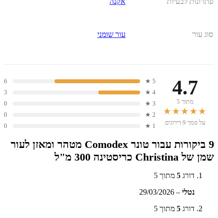
פתרונות לבעיות
אקנה
סוג עור
עור שומני
4.7
6
5 ★
3
4 ★
מתוך 5
0
3 ★
★★★★★
0
2 ★
על סמך 9 דירוגים
0
1 ★
9 ביקורות עבור
טונר Comodex מטהר ומאזן לעור
שמן של Christina כריסטינה 300 מ"ל
דורג
5
מתוך 5
נטלי
–
29/03/2026
דורג
5
מתוך 5