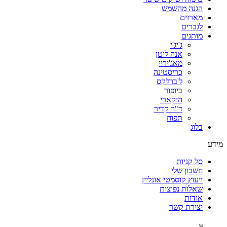
הגנה מהשמש
מארזים
לגברים
מותגים
ג'יג'י
אנה לוטן
מאג'יריי
כריסטינה
ל'ברלקס
ביופור
היקארי
ד"ר קדיר
תפוח
בלוג
מידע
סל קניות
חשבון שלי
ייעוץ קוסמטי אונליין
שאלות נפוצות
אודות
יצירת קשר