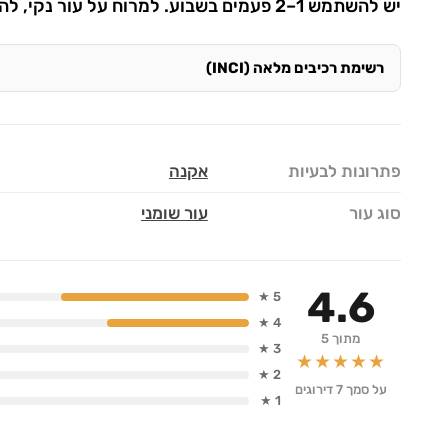
יש להשתמש 1–2 פעמים בשבוע. למרוח על עור נקי, להשאיר 10–15 דקות, לשטוף היטב ולהמשיך עם סרום וקרם.
רשימת רכיבים מלאה (INCI)
פתרונות לבעיות
אקנה
סוג עור
עור שומני
4.6
5 ★
4 ★
מתוך 5
3 ★
★★★★★
2 ★
על סמך 7 דירוגים
1 ★