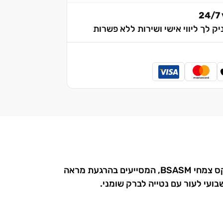
2
יק לך ליווי אישי ושירות ללא פשרות
מסכה מרגיעה לוויסות עודפי שומן בעור שמן או עם נטייה לקומודונים ופצעונים. מכילה קאוולין, פלפל טסמני וקומפלקס צמחי BSASM, המסייעים בהרגעת מראה
בועי לעור עם נטייה לברק שומני.