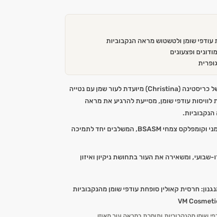
ת עודפי שומן ולטשטוש מראה הנקבוביות
ודונים ופצעונים
גופרית
מסכת קאוולין מסדרת Comodex של כריסטינה (Christina) מיועדת לעור שמן עם נטייה
 לוויסות עודפי שומן, מסייעת להרגיע את מראה
הנקבוביות.
הפורמולה מכילה קאוולין, פלפל טסמני וקומפלקס צמחי BSASM, המשלבים יחד לתמיכה
שבועי, ומשאירה את העור בתחושת ניקיון ואיזון
י שומן מהנקבוביות ותומכת במראה עור מאוזן.