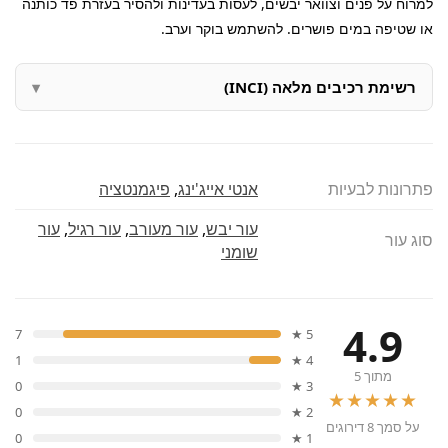
למרוח על פנים וצוואר יבשים, לעסות בעדינות ולהסיר בעזרת פד כותנה
או שטיפה במים פושרים. להשתמש בוקר וערב.
רשימת רכיבים מלאה (INCI)
פתרונות לבעיות
אנטי אייג'ינג
,
פיגמנטציה
עור יבש
,
עור מעורב
,
עור רגיל
,
עור
סוג עור
שומני
4.9
7
5 ★
1
4 ★
מתוך 5
0
3 ★
★★★★★
0
2 ★
על סמך 8 דירוגים
0
1 ★