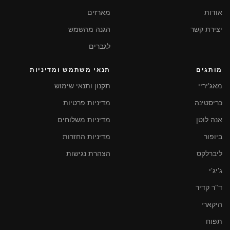
אודות
מארזים
יצירת קשר
הגנה מהשמש
לגברים
מותגים
תנאי משתמש ומדיניות
מאג'יריי
תקנון ותנאי שימוש
כריסטינה
מדיניות פרטיות
אנה לוטן
מדיניות משלוחים
ביופור
מדיניות החזרות
ליברלקס
הצהרת נגישות
ג'יג'י
ד"ר קדיר
היקארי
תפוח