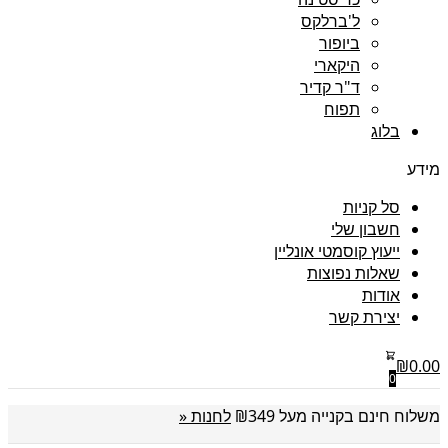
ל'ברלקס
ביופור
היקארי
ד"ר קדיר
תפוח
בלוג
מידע
סל קניות
חשבון שלי
ייעוץ קוסמטי אונליין
שאלות נפוצות
אודות
יצירת קשר
₪
0.00
0
משלוח חינם בקנייה מעל ₪349
לחנות «