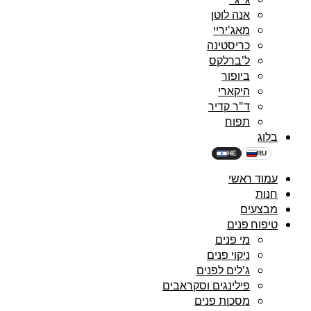
אנה לוטן
מאג'יריי
כריסטינה
ל'ברלקס
ביופור
היקארי
ד"ר קדיר
תפוח
בלוג
HE
RU
עמוד ראשי
חנות
מבצעים
טיפוח פנים
מי פנים
ניקוי פנים
ג'לים לפנים
פילינגים וסקראבים
מסכות פנים