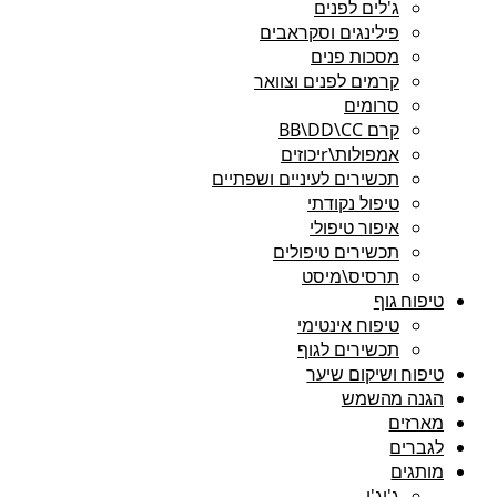
ג'לים לפנים
פילינגים וסקראבים
מסכות פנים
קרמים לפנים וצוואר
סרומים
קרם BB\DD\CC
אמפולות\rיכוזים
תכשירים לעיניים ושפתיים
טיפול נקודתי
איפור טיפולי
תכשירים טיפולים
תרסיס\מיסט
טיפוח גוף
טיפוח אינטימי
תכשירים לגוף
טיפוח ושיקום שיער
הגנה מהשמש
מארזים
לגברים
מותגים
ג'יג'י