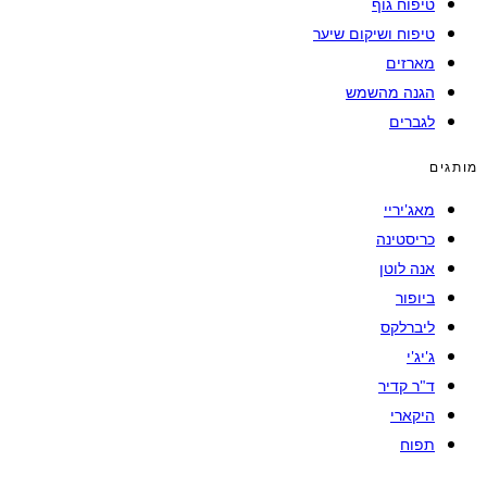
טיפוח גוף
טיפוח ושיקום שיער
מארזים
הגנה מהשמש
לגברים
מותגים
מאג'יריי
כריסטינה
אנה לוטן
ביופור
ליברלקס
ג'יג'י
ד"ר קדיר
היקארי
תפוח