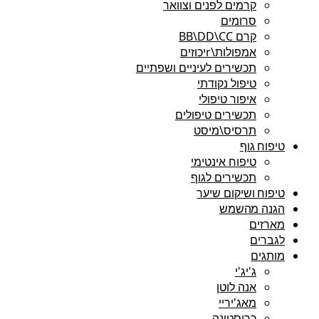
קרמים לפנים וצוואר
סרומים
קרם BB\DD\CC
אמפולות\rיכוזים
תכשירים לעיניים ושפתיים
טיפול נקודתי
איפור טיפולי
תכשירים טיפולים
תרסיס\מיסט
טיפוח גוף
טיפוח אינטימי
תכשירים לגוף
טיפוח ושיקום שיער
הגנה מהשמש
מארזים
לגברים
מותגים
ג'יג'י
אנה לוטן
מאג'יריי
כריסטינה