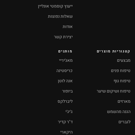
ייעוץ קוסמטי אונליין
שאלות נפוצות
אודות
יצירת קשר
קטגוריות מוצרים
מותגים
מבצעים
מאג'יריי
טיפוח פנים
כריסטינה
טיפוח גוף
אנה לוטן
טיפוח ושיקום שיער
ביופור
מארזים
ליברלקס
הגנה מהשמש
ג'יג'י
לגברים
ד"ר קדיר
היקארי