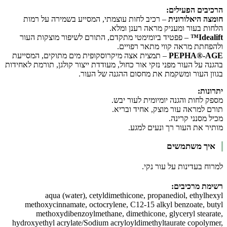
הרכיבים הפעילים:
חומצה היאלורונית
– רכיב לחות עוצמתי, המסייע בשמירה על רמות
הלחות בעור ומעניק מראה רענן ומלא.
Idealift™
– פפטיד ביומימטי מתקדם, התורם לשיפור מוצקות העור
ולהפחתת מראה קווי מתאר רפויים.
PEPHA®-AGE
– תמצית אצה מיקרוסקופית מים מתוקים, המסייעת
בהגנה על העור מפני נזקי אור כחול, מעודדת ייצור קולגן, תורמת לאחידות
בגוון העור ומשקמת את מחסום ההגנה של העור.
יתרונות:
מספק לחות והגנה יומיומית לעור יבש.
תורם למראה עור מוצק, אחיד ובריא.
מכיל מסנני קרינה.
מותיר את העור רך ונעים למגע.
איך משתמשים
למרוח בעדינות על עור נקי.
רשימת מרכיבים:
aqua (water), cetyldimethicone, propanediol, ethylhexyl
methoxycinnamate, octocrylene, C12-15 alkyl benzoate, butyl
methoxydibenzoylmethane, dimethicone, glyceryl stearate,
hydroxyethyl acrylate/Sodium acryloyldimethyltaurate copolymer,