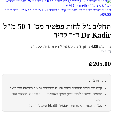
סבון חומצות לניקוי אינטנסיבי קיט הבהרה 150 מ"ל Dr Kadir ד״ר קדיר
₪
89.00
תחליב ג'ל לחות פפטיד מס' 1 50 מ"ל
Dr Kadir ד״ר קדיר
מדורגים
4.86
מתוך 5 מבוסס על
7
דירוגים של לקוחות
(7 דירוגים)
₪
205.00
עיקר הדברים
קרם יום קליל המעניק לחות והגנה יומיומית ותומך במראה עור מוצק
מתאים במיוחד לעור יבש; תומך באנטי-אייג'ינג ובחיזוק מחסום עור
רגיש
מכיל חומצה היאלורונית, פפטיד Idealift ומסנני קרינה