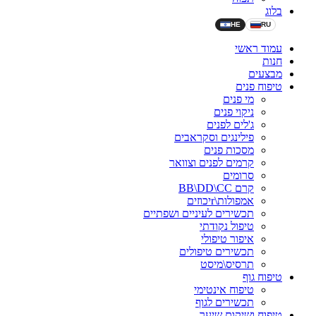
בלוג
HE
RU
עמוד ראשי
חנות
מבצעים
טיפוח פנים
מי פנים
ניקוי פנים
ג'לים לפנים
פילינגים וסקראבים
מסכות פנים
קרמים לפנים וצוואר
סרומים
קרם BB\DD\CC
אמפולות\rיכוזים
תכשירים לעיניים ושפתיים
טיפול נקודתי
איפור טיפולי
תכשירים טיפולים
תרסיס\מיסט
טיפוח גוף
טיפוח אינטימי
תכשירים לגוף
טיפוח ושיקום שיער