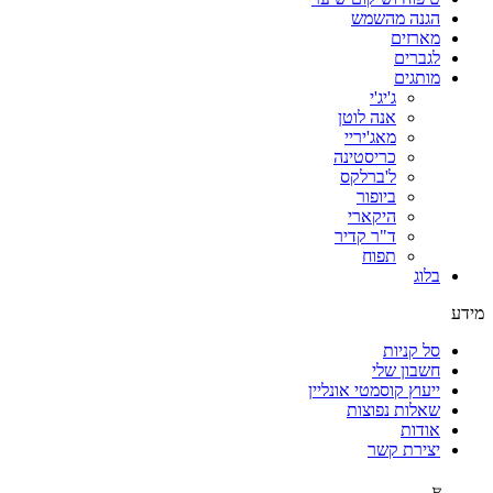
הגנה מהשמש
מארזים
לגברים
מותגים
ג'יג'י
אנה לוטן
מאג'יריי
כריסטינה
ל'ברלקס
ביופור
היקארי
ד"ר קדיר
תפוח
בלוג
מידע
סל קניות
חשבון שלי
ייעוץ קוסמטי אונליין
שאלות נפוצות
אודות
יצירת קשר