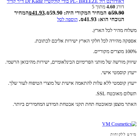
דאודורנט רול PL- BREEZE בודי קולקשיין Dr Kadir ד״ר קדיר
דורג
4.60
מתוך 5
59.90
₪
המחיר המקורי היה: ₪59.90.
41.93
₪
המחיר
הנוכחי הוא: ₪41.93.
הוספה לסל
משלוח מהיר לכל הארץ.
אספקה מהירה לכל חלקי הארץ ישירות אליכם לכתובת.
100% מוצרים מקוריים.
שיווק מורשה של מותגי הפרימיום הבינלאומיים, ישירות מהיבואן הרשמי.
ייעוץ קוסמטי אישי.
ייעוץ קוסמטי ללא עלות להתאמה אישית של מוצרי הטיפוח לעור שלך.
תשלום מאובטח SSL.
האתר מוצפן ומאובטח תחת תקני אבטחת המידע המחמירים ביותר.
מידע ללקוחות