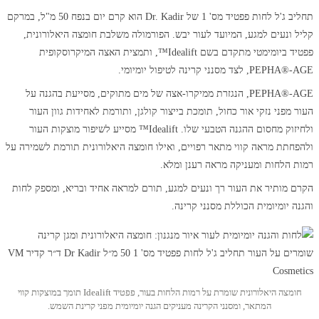
תחליב ג'ל לחות פפטיד מס' 1 של Dr. Kadir הוא קרם יום בנפח 50 מ"ל, במרקם
קליל ונעים למגע, המיועד לעור יבש. הפורמולה משלבת חומצה היאלורונית,
פפטיד ביומימטי מתקדם בשם Idealift™, ותמצית האצה המיקרוסקופית
PEPHA®-AGE, לצד מסנני קרינה לטיפול יומיומי.
PEPHA®-AGE, הנגזרת ממיקרו-אצה של מים מתוקים, מסייעת בהגנה על
העור מפני נזקי אור כחול, תומכת בייצור קולגן, ותורמת לאחידות גוון העור
ולחיזוק מחסום ההגנה הטבעי שלו. Idealift™ מסייע לשיפור מוצקות העור
ולהפחתת מראה קווי מתאר רפויים, ואילו חומצה היאלורונית תורמת לשמירה על
רמות הלחות ומעניקה מראה רענן ומלא.
הקרם מותיר את העור רך ונעים למגע, תורם למראה אחיד ובריא, ומספק לחות
והגנה יומיומית הכוללת מסנני קרינה.
חומצה היאלורונית שומרת על רמות הלחות בעור, פפטיד Idealift תומך במוצקות קווי
המתאר, ומסנני הקרינה מעניקים הגנה יומיומית מפני קרינת השמש.