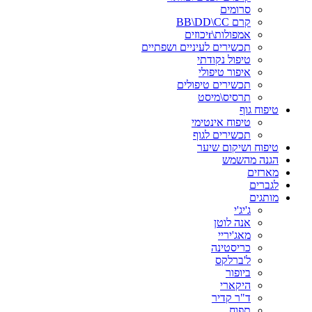
סרומים
קרם BB\DD\CC
אמפולות\rיכוזים
תכשירים לעיניים ושפתיים
טיפול נקודתי
איפור טיפולי
תכשירים טיפולים
תרסיס\מיסט
טיפוח גוף
טיפוח אינטימי
תכשירים לגוף
טיפוח ושיקום שיער
הגנה מהשמש
מארזים
לגברים
מותגים
ג'יג'י
אנה לוטן
מאג'יריי
כריסטינה
ל'ברלקס
ביופור
היקארי
ד"ר קדיר
תפוח