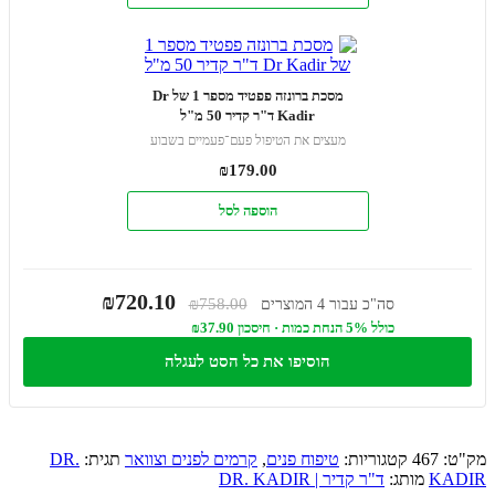
מסכת ברונזה פפטיד מספר 1 של Dr
Kadir ד"ר קדיר 50 מ"ל
מעצים את הטיפול פעם־פעמיים בשבוע
₪
179.00
הוספה לסל
₪720.10
₪758.00
סה"כ עבור 4 המוצרים
כולל 5% הנחת כמות · חיסכון ₪37.90
הוסיפו את כל הסט לעגלה
מק"ט:
467
קטגוריות:
טיפוח פנים
,
קרמים לפנים וצוואר
תגית:
DR.
KADIR
מותג:
ד"ר קדיר | DR. KADIR