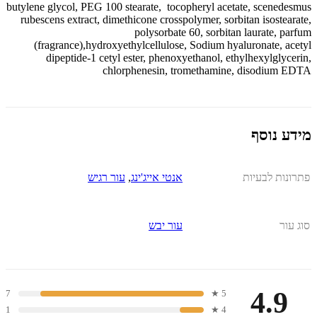
butylene glycol, PEG 100 stearate, tocopheryl acetate, scenedesmus
rubescens extract, dimethicone crosspolymer, sorbitan isostearate,
polysorbate 60, sorbitan laurate, parfum
(fragrance),hydroxyethylcellulose, Sodium hyaluronate, acetyl
dipeptide-1 cetyl ester, phenoxyethanol, ethylhexylglycerin,
chlorphenesin, tromethamine, disodium EDTA
מידע נוסף
פתרונות לבעיות
אנטי אייג'ינג
,
עור רגיש
סוג עור
עור יבש
4.9
7
5 ★
1
4 ★