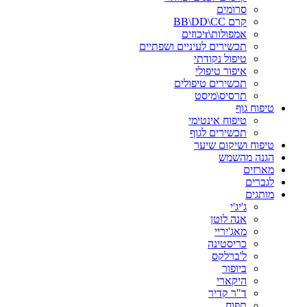
סרומים
קרם BB\DD\CC
אמפולות\rיכוזים
תכשירים לעיניים ושפתיים
טיפול נקודתי
איפור טיפולי
תכשירים טיפולים
תרסיס\מיסט
טיפוח גוף
טיפוח אינטימי
תכשירים לגוף
טיפוח ושיקום שיער
הגנה מהשמש
מארזים
לגברים
מותגים
ג'יג'י
אנה לוטן
מאג'יריי
כריסטינה
ל'ברלקס
ביופור
היקארי
ד"ר קדיר
תפוח