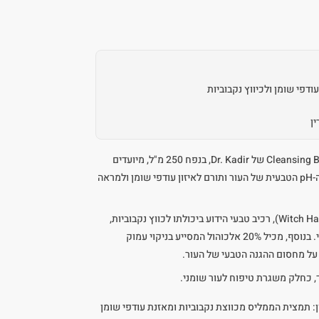
עודפי שומן ולכיווץ נקבוביות
ן
מי פנים אסטרינג'נטיים מסדרת Cleansing Basic של Dr. Kadir, בנפח 250 מ"ל, מיועדים
לעור שומני. התכשיר שומר על רמת ה-pH הטבעית של העור ותורם לאיזון עודפי שומן ולמראה
המוצר מועשר בתמצית הממליס (Witch Hazel), רכיב טבעי הידוע ביכולתו לכווץ נקבוביות,
להרגיע את העור ולהפחית ברק שומני. בנוסף, מכיל 20% אלכוהול המסייע בניקוי עמוק
על מחסום ההגנה הטבעי של העור.
, כחלק משגרת טיפוח לעור שומני.