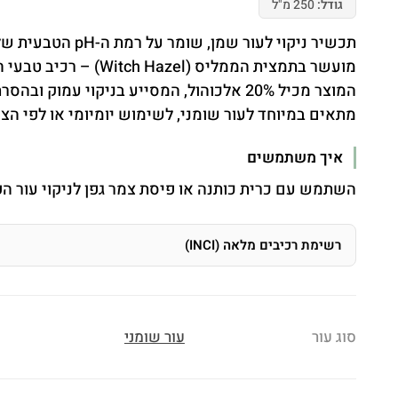
גודל:
250 מ"ל
תכשיר ניקוי לעור שמן, שומר על רמת ה-pH הטבעית של העור ותורם לאיזון עודפי שומן ולמראה עור אחיד ובריא.
מועשר בתמצית הממליס (Witch Hazel) – רכיב טבעי הידוע ביכולתו לכווץ נקבוביות, להרגיע את העור ולהפחית ברק שומני.
המוצר מכיל 20% אלכוהול, המסייע בניקוי עמוק ובהסרת שומנים עודפים, תוך שמירה על מחסום ההגנה הטבעי של העור.
מתאים במיוחד לעור שומני, לשימוש יומיומי או לפי הצו
איך משתמשים
השתמש עם כרית כותנה או פיסת צמר גפן לניקוי עור הפ
רשימת רכיבים מלאה (INCI)
סוג עור
עור שומני