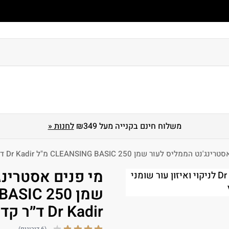
 גוף
טיפוח ושיקום שיער
הגנה מהשמש
מארזים
לגברים
משלוח חינם בקנייה מעל ₪349
לחנות «
 הממליס לעור שמן CLEANSING BASIC 250 מ"ל Dr Kadir ד״ר קדיר
מי פנים אסטרינג
Dr Kadir ד״ר קדיר