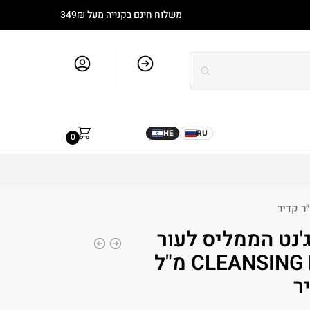
משלוח חינם בקנייה מעל 349₪
סל קניות
חשבון שלי
מותגים
בלוג
0.00
₪
HE
RU
0
'נט הממליס לעור
שמן CLEANSING BASIC 250 מ"ל