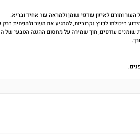
רך.
נים.