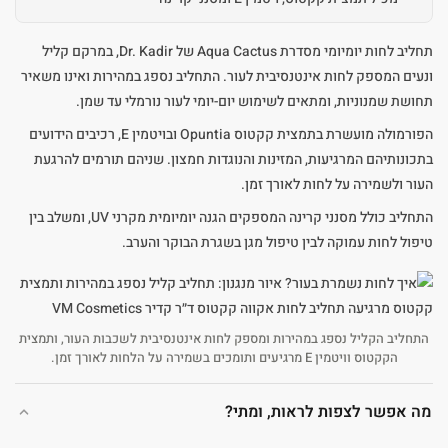
תחליב לחות יומיומי מסדרת Aqua Cactus של Dr. Kadir, במרקם קליל
ונעים המספק לחות אינטנסיבית לעור. התחליב נספג במהירות ואינו משאיר
תחושת שמנוניות, ומתאים לשימוש יום-יומי לעור נורמלי עד שמן.
הפורמולה מועשרת בתמצית קקטוס Opuntia ובויטמין E, רכיבים הידועים
בתכונותיהם המרגיעות, המזינות והנוגדות חמצון. שניהם תורמים להרגעת
העור ולשמירה על לחות לאורך זמן.
התחליב כולל מסנני קרינה המספקים הגנה יומיומית מקרני UV, ומשלב בין
טיפול לחות עמוקה לבין טיפול מגן בשגרת הבוקר והערב.
התחליב הקליל נספג במהירות ומספק לחות אינטנסיבית לשכבות העור, ותמצית
הקקטוס וויטמין E מרגיעים ותומכים בשמירה על הלחות לאורך זמן.
מה אפשר לצפות לראות, ומתי?