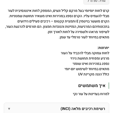
גודל:
50 מ"ל
קרם לחות יומיומי בעל מרקם קליל ונעים, המספק לחות אינטנסיבית לעור
מבלי להעמיס עליו. הקרם נספג במהירות ואינו משאיר תחושת שמנוניות.
הקרם מועשר בויטמין E ותמצית קקטוס – רכיבים פעילים הידועים
בתכונותיהם המרגיעות, המזינות והנוגדות חמצון. הם תורמים להרגעת העור,
לשיפור מראהו ולשמירה על לחות לאורך זמן.
מתאים במיוחד לעור נורמלי עד שמן.
יתרונות:
לחות עמוקה מבלי להכביד על העור
מרגיע ומפחית תחושת גירוי
נספג במהירות ואינו שומני
מתאים במיוחד לשימוש יום-יומי
כולל הגנה מקרינת UV
איך משתמשים
למרוח בעדינות על עור נקי
רשימת רכיבים מלאה (INCI)