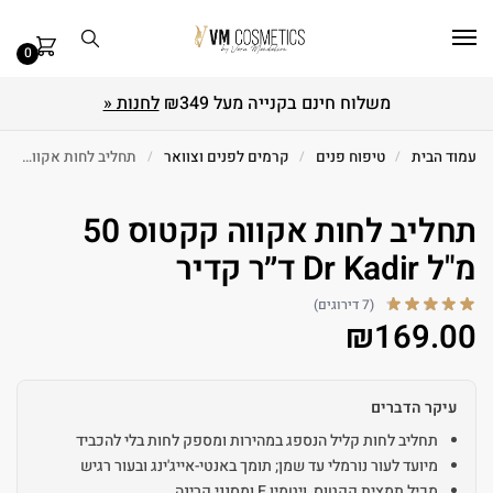
0
משלוח חינם בקנייה מעל ₪349
לחנות «
עמוד הבית
/
טיפוח פנים
/
קרמים לפנים וצוואר
/
תחליב לחות אקווה קקטוס 50 מ"ל Dr Kadir ד״ר קדיר
תחליב לחות אקווה קקטוס 50
מ"ל Dr Kadir ד״ר קדיר
(7 דירוגים)
₪
169.00
עיקר הדברים
תחליב לחות קליל הנספג במהירות ומספק לחות בלי להכביד
מיועד לעור נורמלי עד שמן; תומך באנטי-אייג'ינג ובעור רגיש
מכיל תמצית קקטוס, ויטמין E ומסנני קרינה