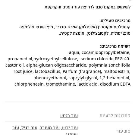
לשימוש במקום סבון לרחיצת עור הפנים והקרקפת
מרכיבים פעילים:
קומפלקס אקוסקין (אלפגלוקן אוליגו-סכריד, מיץ שורש פולימניה
סונצ'יפוליה, לקטובצילוס), חומצה לקטית.
רשימת מרכיבים:
aqua, cocamidopropylbetaine,
propanediol,hydroxyethylcellulose, sodium chloride,PEG-40-
castor oil, alpha-glucan oligosaccharide, polymnia sonchifolia
root juice, lactobacillus, Parfum (fragrance), maltodextrin,
phenoxyethanol, caprylyl glycol, 1,2-hexanediol,
chlorphenesin, tromethamine, lactic acid, disodium EDTA
פתרונות לבעיות
עור רגיש
עור יבש
,
עור מעורב
,
עור רגיל
,
עור
סוג עור
שומני