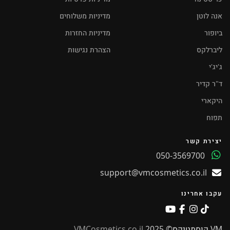
אנה לוטן
מדיניות משלוחים
ביופור
מדיניות החזרות
ליברלקס
הצהרת נגישות
ג'יג'י
ד"ר קדיר
היקארי
תפוח
יצירת קשר
050-3569700
support@vmcosmetics.co.il
עקבו אחרינו
VM קוסמטיקס© 2025
VMCosmetics.co.il