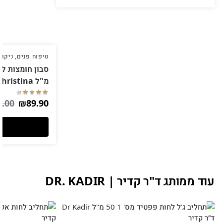
טיפוח פנים
,
ניקוי
מ"ל Christina כריסטינה
5.00
₪
89.90
עוד ממותג ד"ר קדיר | DR. KADIR