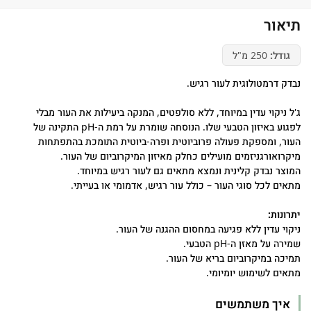
תיאור
גודל:
250 מ"ל
נבדק דרמטולוגית לעור רגיש.
ג'ל ניקוי עדין במיוחד, ללא סולפטים, המנקה ביעילות את העור מבלי
לפגוע באיזון הטבעי שלו. הנוסחה שומרת על רמת ה-pH התקינה של
העור, ומספקת פעולה פרוביוטית ופרה-ביוטית התומכת בהתפתחות
מיקרואורגניזמים מועילים כחלק מאיזון המיקרוביום של העור.
המוצר נבדק קלינית ונמצא מתאים גם לעור רגיש במיוחד.
מתאים לכל סוגי העור – כולל עור רגיש, אדמומי או בעייתי.
יתרונות:
ניקוי עדין ללא פגיעה במחסום ההגנה של העור.
שמירה על מאזן ה-pH הטבעי.
תמיכה במיקרוביום בריא של העור.
מתאים לשימוש יומיומי.
איך משתמשים