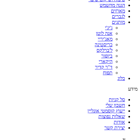
הגנה מהשמש
מארזים
לגברים
מותגים
ג'יג'י
אנה לוטן
מאג'יריי
כריסטינה
ל'ברלקס
ביופור
היקארי
ד"ר קדיר
תפוח
בלוג
מידע
סל קניות
חשבון שלי
ייעוץ קוסמטי אונליין
שאלות נפוצות
אודות
יצירת קשר