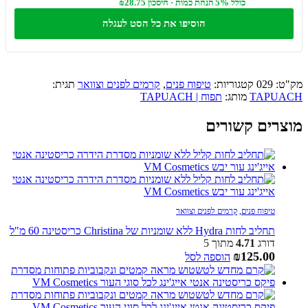
כולל 5% הנחת כמות · חיסכון ₪28.75
הוסיפו את כל הסט לעגלה
מק"ט:
029
קטגוריות:
טיפוח פנים
,
קרמים לפנים וצוואר
תגית:
TAPUACH
מותג:
תפוח | TAPUACH
מוצרים קשורים
טיפוח פנים
,
קרמים לפנים וצוואר
תחליב לחות Hydra ללא שומניות של Christina כריסטינה 60 מ"ל
דורג
4.71
מתוך 5
₪
125.00
הוספה לסל