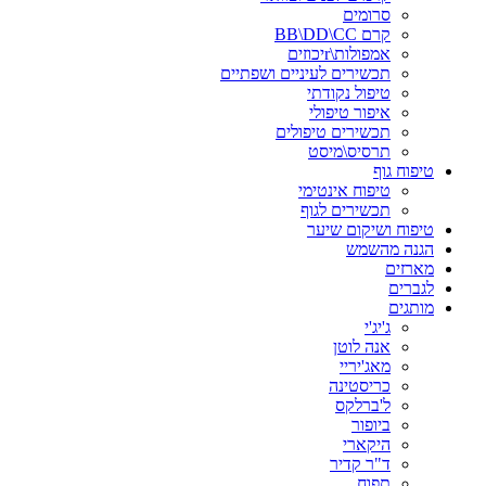
סרומים
קרם BB\DD\CC
אמפולות\rיכוזים
תכשירים לעיניים ושפתיים
טיפול נקודתי
איפור טיפולי
תכשירים טיפולים
תרסיס\מיסט
טיפוח גוף
טיפוח אינטימי
תכשירים לגוף
טיפוח ושיקום שיער
הגנה מהשמש
מארזים
לגברים
מותגים
ג'יג'י
אנה לוטן
מאג'יריי
כריסטינה
ל'ברלקס
ביופור
היקארי
ד"ר קדיר
תפוח