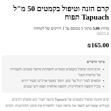
קרם הזנה וטיפול בקמטים 50 מ"ל
Tapuach תפוח
מדורג
5.00
מתוך 5 מבוסס על
1
דירוגים של לקוחות
(1 דירוגים)
₪
165.00
עיקר הדברים
קרם הזנה וטיפול בקמטים המסייע להפחתת מראה קמטים ולשמירה
על גמישות העור
מתאים לעור רגיל עד יבש; תומך באנטי-אייג'ינג ובעור רגיש
מכיל חומצה היאלורונית, חומצה אזלאית ושמן זרעי ענבים
קרם ההזנה וטיפול בקמטים של Tapuach מיועד לעור יבש ומשלב רכיבים
פעילים שמטרתם לשפר את מראה העור ולהפחית את סימני ההזדקנות. הקרם