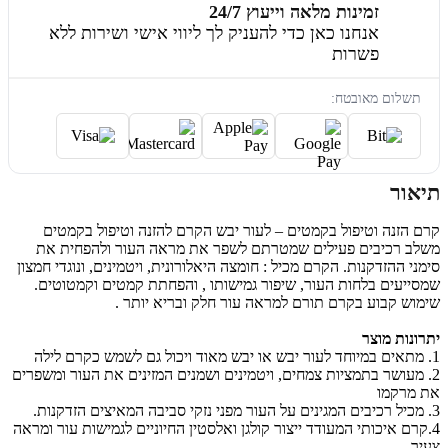
זמינות מלאה וייעוץ 24/7
אנחנו כאן כדי להעניק לך ליווי אישי ושירות ללא
פשרות
תשלום מאובטח:
תיאור
קרם הזנה וטיפול בקמטים – לעור יבש הקרם להזנה וטיפול בקמטים
משלב רכיבים פעילים שמטרתם לשפר את מראה העור ולהפחית את
סימני ההזדקנות. הקרם מכיל : חומצה היאלורונית, ויטמינים, ונוגדי חמצון
שמסייעים בלחות העור, שיפור גמישותו , והפחתת קמטים וקמטוטים.
שימוש קבוע בקרם תורם למראה עור חלק ובריא יותר .
יתרונות מוצר
1. מתאים במיוחד לעור יבש או יבש מאוד ויכול גם לשמש כקרם לילה
2. מעושר בתמציות צמחים, ויטמינים ושמנים המזינים את העור ומשפרים
את מרקמו
3. מכיל רכיבים המגינים על העור מפני נזקי סביבה המאיצים הזדקנות.
4.קרם איכותי המעודד ייצור קולגן ואלסטין החיוניים לגמישות עור ומראה
צעיר