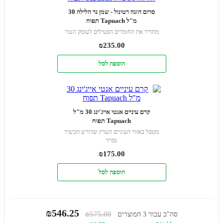
סרום הזנה רטינול - שמן נר הלילה 30
מ"ל Tapuach תפוח
מחדיר את החומרים הפעילים לעומק העור
₪
235.00
הוספה לסל
קרם עיניים אנטי אייג'ינג 30 מ"ל
Tapuach תפוח
מטפל באזור העיניים העדין שדורש תכשיר
נפרד
₪
175.00
הוספה לסל
₪546.25
₪575.00
סה"כ עבור 3 המוצרים