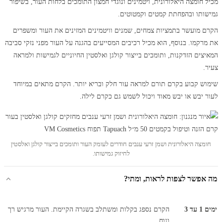
מכיל חומצה היאלורונית, ויטמינים ונוגדי חמצון התומכים בלחות העור, בשיפור
גמישותו ובהפחתת קמטים וקמטוטים.
הקרם מועשר בתמציות צמחים, שמנים וויטמינים המזינים את העור ומשפרים
את מרקמו. בנוסף, הוא מכיל רכיבים המסייעים בהגנה על העור מפני נזקי סביבה
המאיצים הזדקנות, ותומכים בייצור קולגן ואלסטין החיוניים לגמישות ולמראה
צעיר.
שימוש קבוע בקרם תורם למראה עור חלק ובריא יותר. הקרם מתאים במיוחד
לעור יבש או יבש מאוד ויכול לשמש גם כקרם לילה.
חומצה היאלורונית ושמן זרעי ענבים חודרים לעומק העור ותומכים בייצור קולגן ואלסטין
לחיזוק גמישותו.
מה אפשר לצפות לראות, ומתי?
ימים 1 עד 3
הקרם נספג בקלות ומשתלב בשגרה הקיימת. העור מרגיש רך
ונוח.