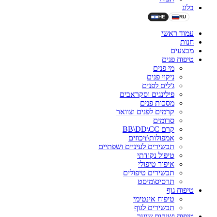
בלוג
HE
RU
עמוד ראשי
חנות
מבצעים
טיפוח פנים
מי פנים
ניקוי פנים
ג'לים לפנים
פילינגים וסקראבים
מסכות פנים
קרמים לפנים וצוואר
סרומים
קרם BB\DD\CC
אמפולות\rיכוזים
תכשירים לעיניים ושפתיים
טיפול נקודתי
איפור טיפולי
תכשירים טיפולים
תרסיס\מיסט
טיפוח גוף
טיפוח אינטימי
תכשירים לגוף
טיפוח ושיקום שיער