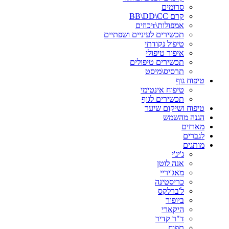
סרומים
קרם BB\DD\CC
אמפולות\rיכוזים
תכשירים לעיניים ושפתיים
טיפול נקודתי
איפור טיפולי
תכשירים טיפולים
תרסיס\מיסט
טיפוח גוף
טיפוח אינטימי
תכשירים לגוף
טיפוח ושיקום שיער
הגנה מהשמש
מארזים
לגברים
מותגים
ג'יג'י
אנה לוטן
מאג'יריי
כריסטינה
ל'ברלקס
ביופור
היקארי
ד"ר קדיר
תפוח