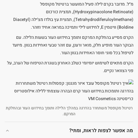
מ״ל. מדובר בקרם לילה פעיל המועשר ברטינול מקופסל
(Hydroxypinacolone Retinoate), תמצית כורכום
(Tetrahydrodiferuloylmethane), תמצית עץ בולדו מצ'ילה (Diacetyl
Boldine) וויטמין E, לחידוש לילי ותמיכה במראה אחיד וזוהר.
הקרם מסייע בהחלקת המרקם ותומך בחידוש העור בשעות הלילה. עם
הבוקר העור מופיע חלק, מואר ורענן, עם זוהר טבעי ואחידות בגוון. מיועד
לטיפול בכל סוגי חוסר האחידות בגוון העור.
הקרם מתאים לשימוש יומיומי כשלב האחרון בשגרת הטיפוח של הערב, על
פני הצוואר נקיים.
רטינול מקופסל משתחרר בהדרגה במהלך הלילה ותומך בחידוש העור ובהחלקת
המרקם.
מה אפשר לצפות לראות, ומתי?