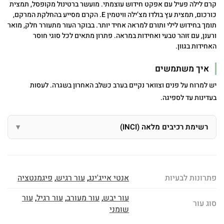
קרם לילה פעיל עם אפקט חידוש עוצמתי. מועשר ברטינול מקופסל, תמצית
כורכום, תמצית עץ בולדו מצ’ילה וויטמין E. הקרם מסייע בהחלקת המרקם,
תומך בחידוש לילי ותורם למראה אחיד יותר. בבוקר העור מתעורר חלק, מואר
ורענן, עם זוהר טבעי ואחידות במראה. פתרון מתאים לכל סוגי חוסר
האחידות בגוון.
איך משתמשים
יש למרוח על פנים וצוואר נקיים בערב כשלב האחרון בשגרה. לעסות
בעדינות עד לספיגה.
רשימת רכיבים מלאה (INCI)
פתרונות לבעיות
אנטי אייג'ינג
,
עור רגיש
,
פיגמנטציה
עור יבש
,
עור מעורב
,
עור רגיל
,
עור
סוג עור
שומני