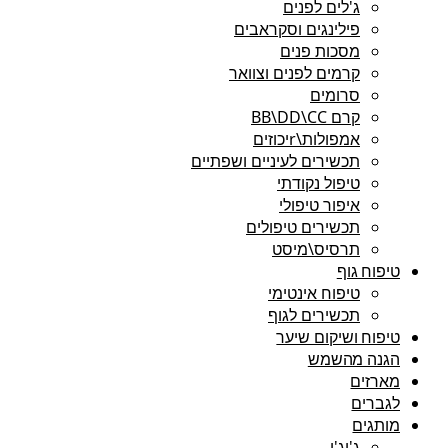
ג'לים לפנים
פילינגים וסקראבים
מסכות פנים
קרמים לפנים וצוואר
סרומים
קרם BB\DD\CC
אמפולות\rיכוזים
תכשירים לעיניים ושפתיים
טיפול נקודתי
איפור טיפולי
תכשירים טיפולים
תרסיס\מיסט
טיפוח גוף
טיפוח אינטימי
תכשירים לגוף
טיפוח ושיקום שיער
הגנה מהשמש
מארזים
לגברים
מותגים
ג'יג'י