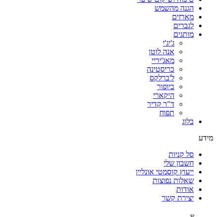
הגנה מהשמש
מארזים
לגברים
מותגים
ג'יג'י
אנה לוטן
מאג'יריי
כריסטינה
ל'ברלקס
ביופור
היקארי
ד"ר קדיר
תפוח
בלוג
מידע
סל קניות
חשבון שלי
ייעוץ קוסמטי אונליין
שאלות נפוצות
אודות
יצירת קשר