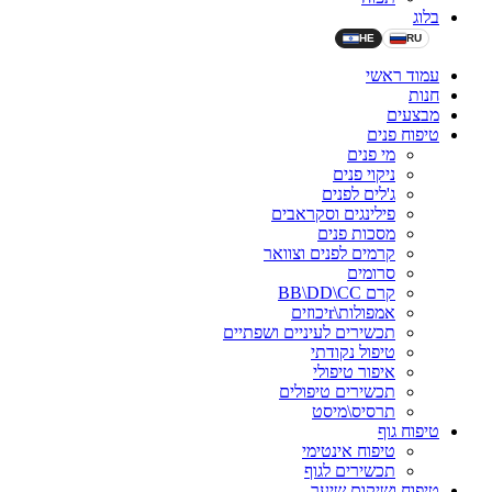
בלוג
HE
RU
עמוד ראשי
חנות
מבצעים
טיפוח פנים
מי פנים
ניקוי פנים
ג'לים לפנים
פילינגים וסקראבים
מסכות פנים
קרמים לפנים וצוואר
סרומים
קרם BB\DD\CC
אמפולות\rיכוזים
תכשירים לעיניים ושפתיים
טיפול נקודתי
איפור טיפולי
תכשירים טיפולים
תרסיס\מיסט
טיפוח גוף
טיפוח אינטימי
תכשירים לגוף
טיפוח ושיקום שיער