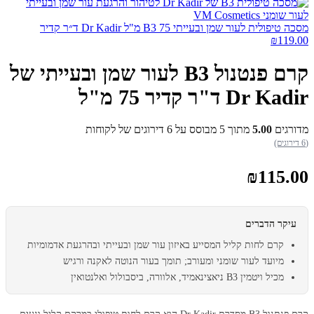
מסכה טיפולית לעור שמן ובעייתי B3 75 מ"ל Dr Kadir ד״ר קדיר
₪
119.00
קרם פנטנול B3 לעור שמן ובעייתי של
Dr Kadir ד"ר קדיר 75 מ"ל
מדורגים
5.00
מתוך 5 מבוסס על
6
דירוגים של לקוחות
(6 דירוגים)
₪
115.00
עיקר הדברים
קרם לחות קליל המסייע באיזון עור שמן ובעייתי ובהרגעת אדמומיות
מיועד לעור שומני ומעורב; תומך בעור הנוטה לאקנה ורגיש
מכיל ויטמין B3 ניאצינאמיד, אלוורה, ביסבולול ואלנטואין