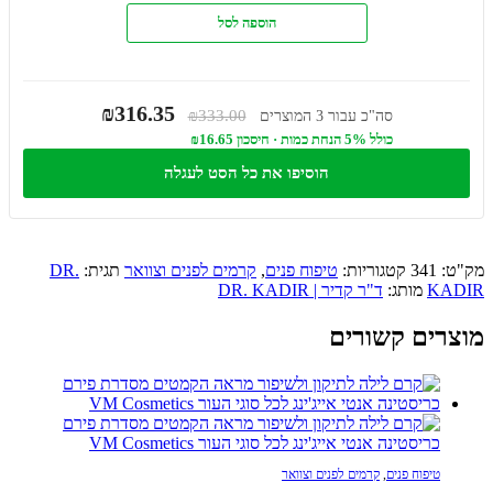
הוספה לסל
₪316.35
₪333.00
סה"כ עבור 3 המוצרים
כולל 5% הנחת כמות · חיסכון ₪16.65
הוסיפו את כל הסט לעגלה
מק"ט:
341
קטגוריות:
טיפוח פנים
,
קרמים לפנים וצוואר
תגית:
DR.
KADIR
מותג:
ד"ר קדיר | DR. KADIR
מוצרים קשורים
טיפוח פנים
,
קרמים לפנים וצוואר