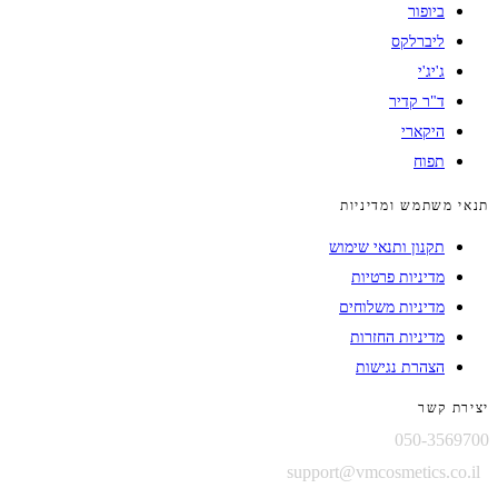
ביופור
ליברלקס
ג'יג'י
ד"ר קדיר
היקארי
תפוח
תנאי משתמש ומדיניות
תקנון ותנאי שימוש
מדיניות פרטיות
מדיניות משלוחים
מדיניות החזרות
הצהרת נגישות
יצירת קשר
050-3569700
support@vmcosmetics.co.il