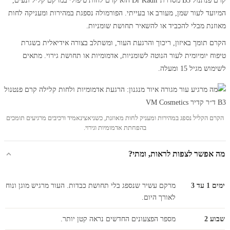
קרם פנתנול B3 מסדרת Dr Kadir הוא קרם לחות טיפולי במרקם קליל ונעים,
המיועד לעור שמן, מעורב או בעייתי. הפורמולה נספגת במהירות ומעניקה לחות
מאוזנת מבלי להכביד או להשאיר תחושת שומניות.
הקרם תומך באיזון, ריכוך והרגעת העור, ומשתלב בצורה אידיאלית בשגרת
טיפוח יומיומית לעור הנוטה לשומניות, אדמומיות או תחושת גירוי. מתאים
לשימוש מגיל 15 ומעלה.
הקרם הקליל נספג במהירות ומעניק לחות מאוזנת, כשניאצינאמיד ורכיבים מרגיעים תומכים
בהפחתת אדמומיות וגירוי.
מה אפשר לצפות לראות, ומתי?
ימים 1 עד 3
מרקם עשיר שנספג בלי תחושת כבדות. העור מרגיש מוגן ונוח
לאורך היום.
שבוע 2
מספר הפצעונים החדשים נראה קטן יותר.