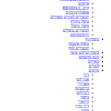
סרומים
קרם BB\DD\CC
אמפולות\rיכוזים
תכשירים לעיניים ושפתיים
טיפול נקודתי
איפור טיפולי
תכשירים טיפולים
תרסיס\מיסט
טיפוח גוף
טיפוח אינטימי
תכשירים לגוף
טיפוח ושיקום שיער
הגנה מהשמש
מארזים
לגברים
מותגים
ג'יג'י
אנה לוטן
מאג'יריי
כריסטינה
ל'ברלקס
ביופור
היקארי
ד"ר קדיר
תפוח