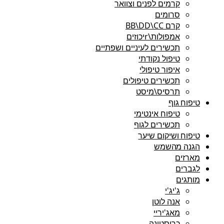
קרמים לפנים וצוואר
סרומים
קרם BB\DD\CC
אמפולות\rיכוזים
תכשירים לעיניים ושפתיים
טיפול נקודתי
איפור טיפולי
תכשירים טיפולים
תרסיס\מיסט
טיפוח גוף
טיפוח אינטימי
תכשירים לגוף
טיפוח ושיקום שיער
הגנה מהשמש
מארזים
לגברים
מותגים
ג'יג'י
אנה לוטן
מאג'יריי
כריסטינה