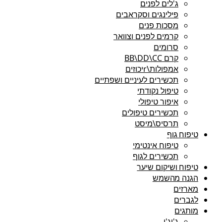
ג'לים לפנים
פילינגים וסקראבים
מסכות פנים
קרמים לפנים וצוואר
סרומים
קרם BB\DD\CC
אמפולות\rיכוזים
תכשירים לעיניים ושפתיים
טיפול נקודתי
איפור טיפולי
תכשירים טיפולים
תרסיס\מיסט
טיפוח גוף
טיפוח אינטימי
תכשירים לגוף
טיפוח ושיקום שיער
הגנה מהשמש
מארזים
לגברים
מותגים
ג'יג'י