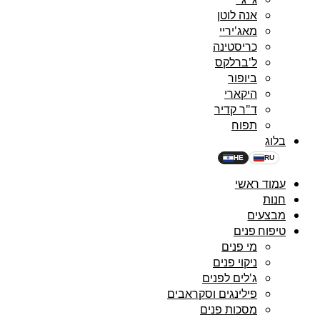
אנה לוטן
מאג'יריי
כריסטינה
ל'ברלקס
ביופור
היקארי
ד"ר קדיר
תפוח
בלוג
HE
RU
עמוד ראשי
חנות
מבצעים
טיפוח פנים
מי פנים
ניקוי פנים
ג'לים לפנים
פילינגים וסקראבים
מסכות פנים