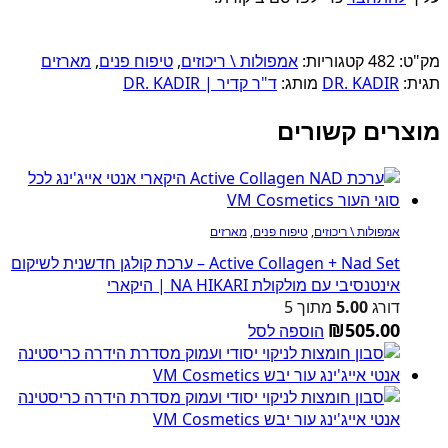
מק"ט:
482
קטגוריות:
אמפולות \ ריכוזים
,
טיפוח פנים
,
מארזים
תגית:
DR. KADIR
מותג:
ד"ר קדיר | DR. KADIR
מוצרים קשורים
אמפולות \ ריכוזים
,
טיפוח פנים
,
מארזים
Active Collagen + Nad Set – ערכת קולגן חדשנית לשיקום
אינטנסיבי עם מולקולת NA HIKARI | היקארי
דורג
5.00
מתוך 5
₪
505.00
הוספה לסל