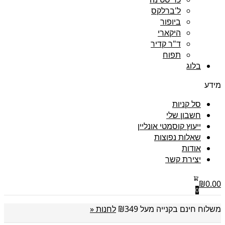
ל'ברלקס
ביופור
היקארי
ד"ר קדיר
תפוח
בלוג
מידע
סל קניות
חשבון שלי
ייעוץ קוסמטי אונליין
שאלות נפוצות
אודות
יצירת קשר
₪
0.00
0
משלוח חינם בקנייה מעל ₪349
לחנות «