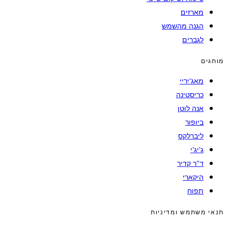
מארזים
הגנה מהשמש
לגברים
מותגים
מאג'יריי
כריסטינה
אנה לוטן
ביופור
ליברלקס
ג'יג'י
ד"ר קדיר
היקארי
תפוח
תנאי משתמש ומדיניות