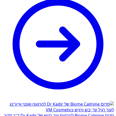
סרום Biome Calmine להרגעת עור רגיש של Dr Kadir ד"ר קדיר