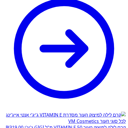
קרם לילה למיצוק העור VITAMIN E 50 מ"ל GIGI ג'יג'י
319.00
₪