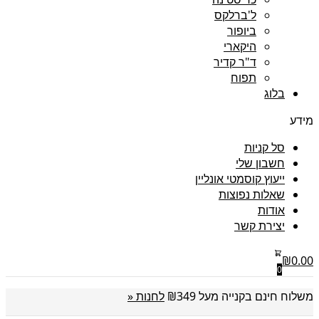
ל'ברלקס
ביופור
היקארי
ד"ר קדיר
תפוח
בלוג
מידע
סל קניות
חשבון שלי
ייעוץ קוסמטי אונליין
שאלות נפוצות
אודות
יצירת קשר
₪
0.00
0
משלוח חינם בקנייה מעל ₪349
לחנות «