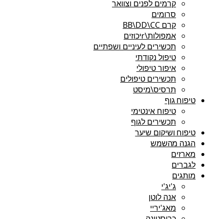
קרמים לפנים וצוואר
סרומים
קרם BB\DD\CC
אמפולות\rיכוזים
תכשירים לעיניים ושפתיים
טיפול נקודתי
איפור טיפולי
תכשירים טיפולים
תרסיס\מיסט
טיפוח גוף
טיפוח אינטימי
תכשירים לגוף
טיפוח ושיקום שיער
הגנה מהשמש
מארזים
לגברים
מותגים
ג'יג'י
אנה לוטן
מאג'יריי
כריסטינה