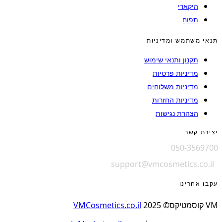
היקארי
תפוח
תנאי משתמש ומדיניות
תקנון ותנאי שימוש
מדיניות פרטיות
מדיניות משלוחים
מדיניות החזרות
הצהרת נגישות
יצירת קשר
050-3569700
support@vmcosmetics.co.il
עקבו אחרינו
VM קוסמטיקס© 2025
VMCosmetics.co.il