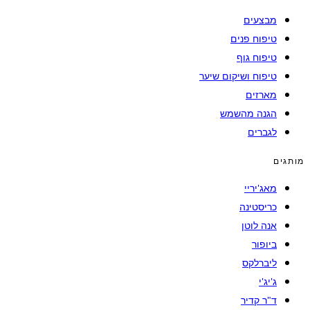
מבצעים
טיפוח פנים
טיפוח גוף
טיפוח ושיקום שיער
מארזים
הגנה מהשמש
לגברים
מותגים
מאג'יריי
כריסטינה
אנה לוטן
ביופור
ליברלקס
ג'יג'י
ד"ר קדיר