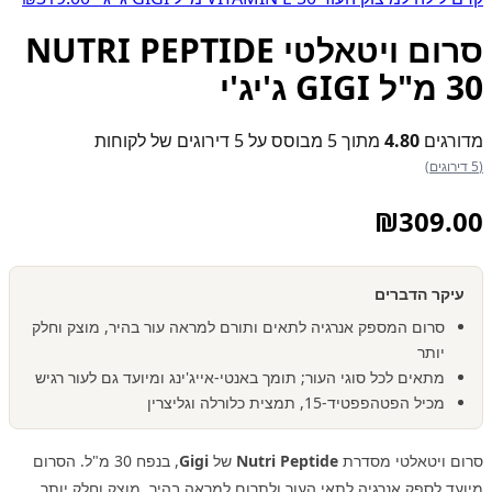
סרום ויטאלטי NUTRI PEPTIDE
30 מ"ל GIGI ג'יג'י
מדורגים
4.80
מתוך 5 מבוסס על
5
דירוגים של לקוחות
(5 דירוגים)
₪
309.00
עיקר הדברים
סרום המספק אנרגיה לתאים ותורם למראה עור בהיר, מוצק וחלק
יותר
מתאים לכל סוגי העור; תומך באנטי-אייג'ינג ומיועד גם לעור רגיש
מכיל הפטהפפטיד-15, תמצית כלורלה וגליצרין
סרום ויטאלטי מסדרת
Nutri Peptide
של
Gigi
, בנפח 30 מ"ל. הסרום
מיועד לספק אנרגיה לתאי העור ולתרום למראה בהיר, מוצק וחלק יותר.