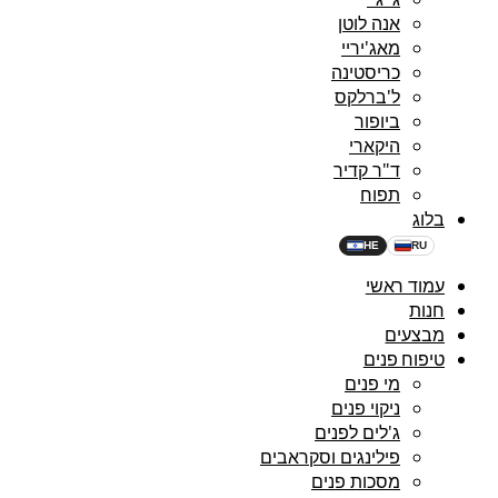
אנה לוטן
מאג'יריי
כריסטינה
ל'ברלקס
ביופור
היקארי
ד"ר קדיר
תפוח
בלוג
HE
RU
עמוד ראשי
חנות
מבצעים
טיפוח פנים
מי פנים
ניקוי פנים
ג'לים לפנים
פילינגים וסקראבים
מסכות פנים