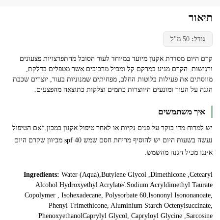
תיאור
גודל:
50 מ"ל
קרם היום מסדרת אקנון מיועד במיוחד לעור הסובל מהתפרצויות פצעונים
ורגישות. הקרם מגיע במרקם קל ומכיל מרכיבים אשר מטפלים בדלקת,
מווסתים את פעילות בלוטות החלב, מפחיתים שמנוניות בעור, יוצרים שכבת
הגנה על העור ומונעים היווצרות כתמים וצלקות כתוצאה מהפצעים.
איך משתמשים
יש למרוח מדי בוקר על פנים נקיות או לאחר טיפול אקנון במכון.*אם הטיפול
נעשה בשעות היום יש להוסיף מריחת חסם שמש spf 40 מכיוון שקרם היום
איננו מכיל הגנה מהשמש.
Ingredients:
Water (Aqua),Butylene Glycol ,Dimethicone ,Cetearyl
Alcohol Hydroxyethyl Acrylate/.Sodium Acryldimethyl Taurate
Copolymer , Isohexadecane, Polysorbate 60,Isononyl Isononanoate,
Phenyl Trimethicone, Aluminium Starch Octenylsuccinate,
PhenoxyethanolCaprylyl Glycol, Capryloyl Glycine ,Sarcosine