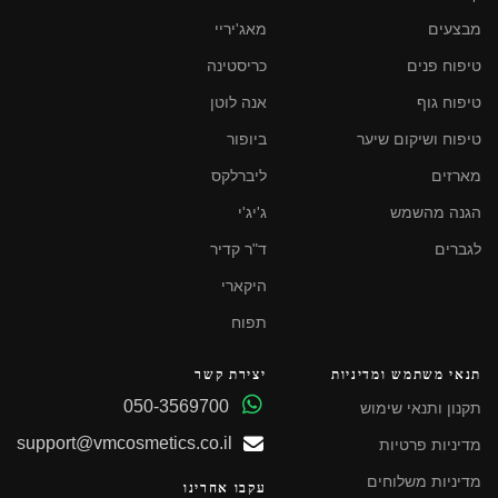
מבצעים
מאג'יריי
טיפוח פנים
כריסטינה
טיפוח גוף
אנה לוטן
טיפוח ושיקום שיער
ביופור
מארזים
ליברלקס
הגנה מהשמש
ג'יג'י
לגברים
ד"ר קדיר
היקארי
תפוח
תנאי משתמש ומדיניות
יצירת קשר
050-3569700
תקנון ותנאי שימוש
support@vmcosmetics.co.il
מדיניות פרטיות
מדיניות משלוחים
עקבו אחרינו