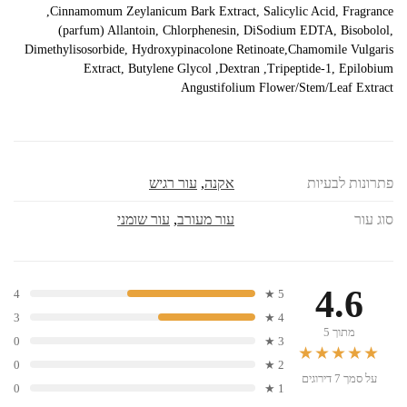
,Cinnamomum Zeylanicum Bark Extract, Salicylic Acid, Fragrance
(parfum) Allantoin, Chlorphenesin, DiSodium EDTA, Bisobolol,
Dimethylisosorbide, Hydroxypinacolone Retinoate,Chamomile Vulgaris
Extract, Butylene Glycol ,Dextran ,Tripeptide-1, Epilobium
Angustifolium Flower/Stem/Leaf Extract
פתרונות לבעיות
אקנה
,
עור רגיש
סוג עור
עור מעורב
,
עור שומני
4.6
4
5 ★
3
4 ★
מתוך 5
0
3 ★
★★★★★
0
2 ★
על סמך 7 דירוגים
0
1 ★