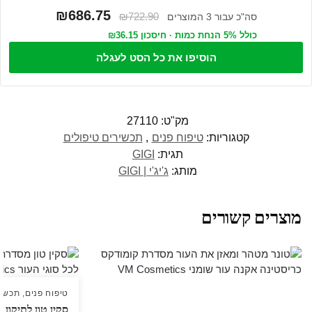
₪686.75
₪722.90
סה"כ עבור 3 המוצרים
כולל 5% הנחת כמות · חיסכון ₪36.15
הוסיפו את כל הסט לעגלה
מק"ט:
27110
קטגוריות:
טיפוח פנים
,
תכשירים טיפולים
תגית:
GIGI
מותג:
ג'יג'י | GIGI
מוצרים קשורים
טיפוח פנים
,
תכשיר