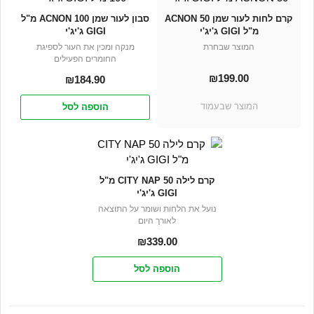
קרם לחות לעור שמן ACNON 50
סבון לעור שמן ACNON 100 מ"ל
מ"ל GIGI ג'יג'י
GIGI ג'יג'י
המוצר שבחרת
מנקה ומכין את העור לספיגת
החומרים הפעילים
₪
199.00
₪
184.90
המוצר שבעמוד
הוספה לסל
קרם לילה CITY NAP 50 מ"ל
GIGI ג'יג'י
נועל את הלחות ושומר על התוצאה
לאורך היום
₪
339.00
הוספה לסל