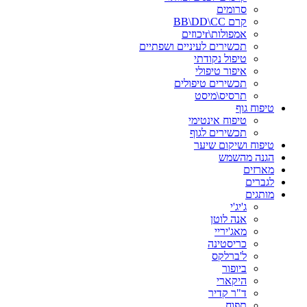
סרומים
קרם BB\DD\CC
אמפולות\rיכוזים
תכשירים לעיניים ושפתיים
טיפול נקודתי
איפור טיפולי
תכשירים טיפולים
תרסיס\מיסט
טיפוח גוף
טיפוח אינטימי
תכשירים לגוף
טיפוח ושיקום שיער
הגנה מהשמש
מארזים
לגברים
מותגים
ג'יג'י
אנה לוטן
מאג'יריי
כריסטינה
ל'ברלקס
ביופור
היקארי
ד"ר קדיר
תפוח