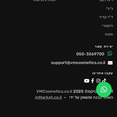
ג'יג'י
ד"ר קדיר
היקארי
תפוח
יצירת קשר
050-3569700
support@vmcosmetics.co.il
עקבו אחרינו
VM קוסמטיקס© 2025
VMCosmetics.co.il
האתר נבנה ומשווק על ידי –
inMarket.co.il