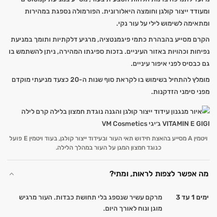
ומעודד ייצור קולגן וחומצה היאלורונית. הפורמולה נספגת במהירות
ומתאימה לשימוש לילי על עור נקי.
הקרם מסייע בהבהרת כתמי פיגמנטציה, מרגיע דלקתיות ותומך במניעת
נפיחות וכהויות באזור העיניים. בזכות ספיגתו המהירה, ניתן להשתמש בו
גם כבסיס לפני איפור עיניים.
מומלץ להתחיל בשימוש בו לקראת סוף שנות ה-20 כצעד מניעתי מוקדם
מפני סימני הזדקנות.
ויטמין A מסייע בהאצת חידוש תאי העור ובעידוד ייצור קולגן, בעוד ויטמין E פועל
כנוגד חמצון המגן על העור במהלך הלילה.
מה אפשר לצפות לראות, ומתי?
ימים 1 עד 3
מרקם עשיר שנספג בלי תחושת כבדות. העור מרגיש
מוגן ונוח לאורך היום.