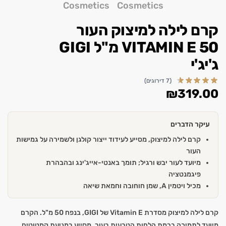
קרם לילה למיצוק העור
VITAMIN E 50 מ"ל GIGI
ג'יג'י
(7 דירוגים)
₪
319.00
עיקר הדברים
קרם לילה למיצוק, מסייע לעידוד ייצור קולגן ולשמירה על גמישות
העור
מיועד לעור יבש ורגיל; תומך באנטי-אייג'ינג ובהבהרת
פיגמנטציה
מכיל ויטמין A, שמן חוחובה וחמאת שיאה
קרם לילה למיצוק מסדרת Vitamin E של GIGI, בנפח 50 מ"ל. הקרם
מיועד לתמיכה ברמת הלחות הטבעית בעור, מסייע במניעת קמטוטים