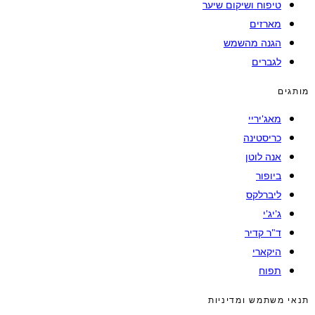
טיפוח ושיקום שיער
מארזים
הגנה מהשמש
לגברים
מותגים
מאג'יריי
כריסטינה
אנה לוטן
ביופור
ליברלקס
ג'יג'י
ד"ר קדיר
היקארי
תפוח
תנאי משתמש ומדיניות