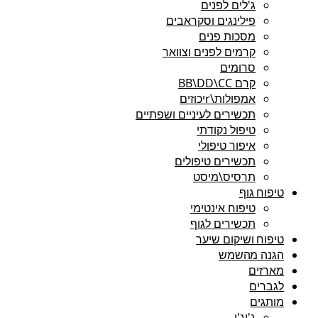
ג'לים לפנים
פילינגים וסקראבים
מסכות פנים
קרמים לפנים וצוואר
סרומים
קרם BB\DD\CC
אמפולות\rיכוזים
תכשירים לעיניים ושפתיים
טיפול נקודתי
איפור טיפולי
תכשירים טיפולים
תרסיס\מיסט
טיפוח גוף
טיפוח אינטימי
תכשירים לגוף
טיפוח ושיקום שיער
הגנה מהשמש
מארזים
לגברים
מותגים
ג'יג'י