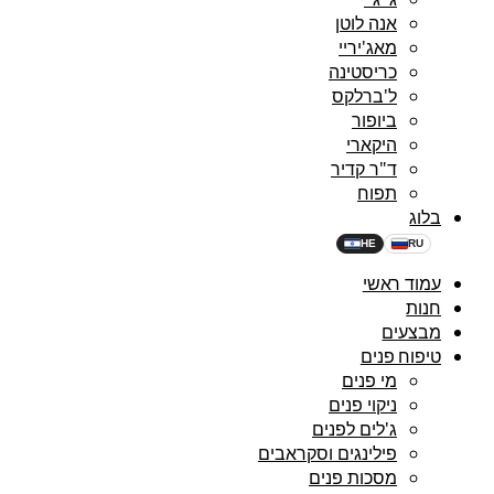
אנה לוטן
מאג'יריי
כריסטינה
ל'ברלקס
ביופור
היקארי
ד"ר קדיר
תפוח
בלוג
HE
RU
עמוד ראשי
חנות
מבצעים
טיפוח פנים
מי פנים
ניקוי פנים
ג'לים לפנים
פילינגים וסקראבים
מסכות פנים