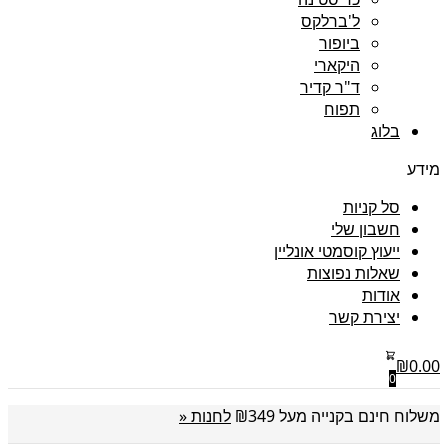
ל'ברלקס
ביופור
היקארי
ד"ר קדיר
תפוח
בלוג
מידע
סל קניות
חשבון שלי
ייעוץ קוסמטי אונליין
שאלות נפוצות
אודות
יצירת קשר
₪
0.00
0
משלוח חינם בקנייה מעל ₪349
לחנות «