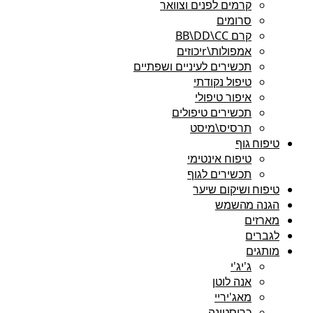
קרמים לפנים וצוואר
סרומים
קרם BB\DD\CC
אמפולות\rיכוזים
תכשירים לעיניים ושפתיים
טיפול נקודתי
איפור טיפולי
תכשירים טיפולים
תרסיס\מיסט
טיפוח גוף
טיפוח אינטימי
תכשירים לגוף
טיפוח ושיקום שיער
הגנה מהשמש
מארזים
לגברים
מותגים
ג'יג'י
אנה לוטן
מאג'יריי
כריסטינה