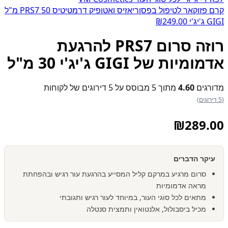
קרם פזוקאר לטיפול בפסוריאזיס ואטופיק דרמטיטיס PRS7 50 מ"ל
GIGI ג'יג'י
249.00
₪
רוזה סרום PRS7 להרגעת
אדמומיות של GIGI ג'יג'י 30 מ"ל
מדורגים
4.60
מתוך 5 מבוסס על
5
דירוגים של לקוחות
(5 דירוגים)
₪
289.00
עיקר הדברים
סרום מרגיע במרקם קליל המסייע בהרגעת עור רגיש ובהפחתת
מראה אדמומיות
מתאים לכל סוגי העור, במיוחד לעור רגיש ותגובתי
מכיל ביסבולול, אלנטואין ותמצית סנטלה