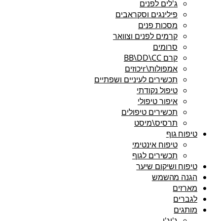
ג'לים לפנים
פילינגים וסקראבים
מסכות פנים
קרמים לפנים וצוואר
סרומים
קרם BB\DD\CC
אמפולות\rיכוזים
תכשירים לעיניים ושפתיים
טיפול נקודתי
איפור טיפולי
תכשירים טיפולים
תרסיס\מיסט
טיפוח גוף
טיפוח אינטימי
תכשירים לגוף
טיפוח ושיקום שיער
הגנה מהשמש
מארזים
לגברים
מותגים
ג'יג'י