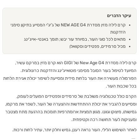
עיקר הדברים
קרם לילה מזין מסדרת NEW AGE G4 של ג'יג'י המסייע בתיקון סימני
הזדקנות
מתאים לכל סוגי העור, במיוחד עור יבש; תומך באנטי-אייג'ינג
מכיל סרמידים, פפטידים וסקוואלן
קרם לילה מסדרת New Age G4 של GIGI הוא קרם מזין במרקם עשיר,
המיועד לטיפול בעור הסובל מסימני פוטואייג'ינג והזדקנות כרונולוגית.
הפורמולה מעשירה את העור בלחות מידית ומסייעת לשיפור יכולת אגירת הלחות
בכל שכבות העור.
הקרם כולל טכנולוגיה משולבת של סרמידים ופפטידים הפועלים לעומק,
ומסייעים להגביר את יכולת ההתחדשות וההצערה של העור, לשפר את מרקמו,
גמישותו, מיצוקו וגוונו. מגוון תמציות ארומתרפיות תומכות בהרגעת מתח מצטבר
ומעניקות לעור תחושה רכה וקטיפתית.
לאחר השימוש הלילי, העור נראה רענן, גמיש וחלק יותר, עתיר לחות ורכות.