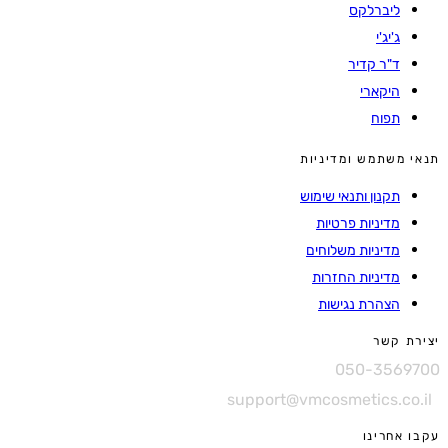
ליברלקס
ג'יג'י
ד"ר קדיר
היקארי
תפוח
תנאי משתמש ומדיניות
תקנון ותנאי שימוש
מדיניות פרטיות
מדיניות משלוחים
מדיניות החזרות
הצהרת נגישות
יצירת קשר
050-3569700
support@vmcosmetics.co.il
עקבו אחרינו