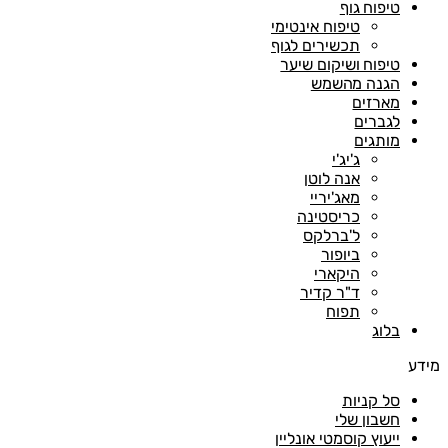
טיפוח גוף
טיפוח אינטימי
תכשירים לגוף
טיפוח ושיקום שיער
הגנה מהשמש
מארזים
לגברים
מותגים
ג'יג'י
אנה לוטן
מאג'יריי
כריסטינה
ל'ברלקס
ביופור
היקארי
ד"ר קדיר
תפוח
בלוג
מידע
סל קניות
חשבון שלי
ייעוץ קוסמטי אונליין