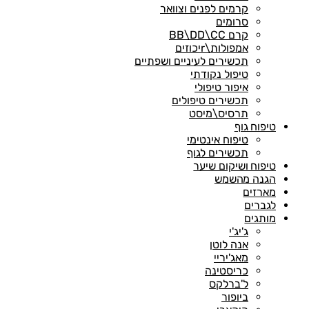
קרמים לפנים וצוואר
סרומים
קרם BB\DD\CC
אמפולות\rיכוזים
תכשירים לעיניים ושפתיים
טיפול נקודתי
איפור טיפולי
תכשירים טיפולים
תרסיס\מיסט
טיפוח גוף
טיפוח אינטימי
תכשירים לגוף
טיפוח ושיקום שיער
הגנה מהשמש
מארזים
לגברים
מותגים
ג'יג'י
אנה לוטן
מאג'יריי
כריסטינה
ל'ברלקס
ביופור