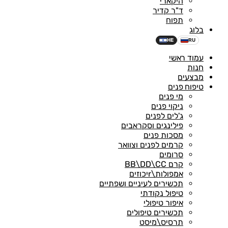
היקארי
ד"ר קדיר
תפוח
בלוג
HE
RU
עמוד ראשי
חנות
מבצעים
טיפוח פנים
מי פנים
ניקוי פנים
ג'לים לפנים
פילינגים וסקראבים
מסכות פנים
קרמים לפנים וצוואר
סרומים
קרם BB\DD\CC
אמפולות\rיכוזים
תכשירים לעיניים ושפתיים
טיפול נקודתי
איפור טיפולי
תכשירים טיפולים
תרסיס\מיסט