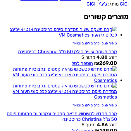
GIGI
מותג:
ג'יג'י | GIGI
מוצרים קשורים
טיפוח פנים
,
קרמים לפנים וצוואר
קרם משקם עשיר סילק 50 מ"ל Christina כריסטינה
דורג
4.80
מתוך 5
₪
269.00
הוספה לסל
טיפוח פנים
,
קרמים לפנים וצוואר
קרם מחדש לטשטוש מראה קמטים ונקבוביות פתוחות פיקס
50 מ"ל Christina כריסטינה
דורג
4.86
מתוך 5
₪
149.00
הוספה לסל