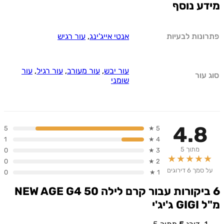
מידע נוסף
פתרונות לבעיות
אנטי אייג'ינג
,
עור רגיש
עור יבש
,
עור מעורב
,
עור רגיל
,
עור
סוג עור
שומני
4.8
5
5 ★
1
4 ★
מתוך 5
0
3 ★
★★★★★
0
2 ★
על סמך 6 דירוגים
0
1 ★
6 ביקורות עבור
קרם לילה NEW AGE G4 50
מ"ל GIGI ג'יג'י