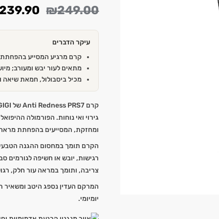
239.90
₪
249.00
עיקר הדברים
קרם מרגיע המסייע בהפחתת מ
מתאים לעור יבש ומעורב; מיוע
מכיל ביסבולול, חמאת שיאה ו
גירוי ואי נוחות. הפורמולה ההיפוא
ומחזקת, המסייעים בהפחתת מראה א
הקרם תומך במחסום ההגנה הטבעי ש
רגישות, יובש או חשיפה לגורמים סב
צריבה, ותומך במראה עור חלק, רגוע 
המרקם העדין נספג היטב ומשאיר ת
יומיומי.