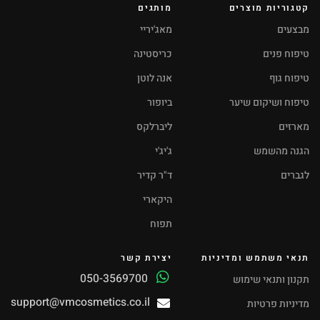
קטגוריות מוצרים
מותגים
מבצעים
מאג'יריי
טיפוח פנים
כריסטינה
טיפוח גוף
אנה לוטן
טיפוח ושיקום שיער
ביופור
מארזים
ליברלקס
הגנה מהשמש
ג'יג'י
לגברים
ד"ר קדיר
היקארי
תפוח
תנאי משתמש ומדיניות
יצירת קשר
050-3569700
תקנון ותנאי שימוש
support@vmcosmetics.co.il
מדיניות פרטיות