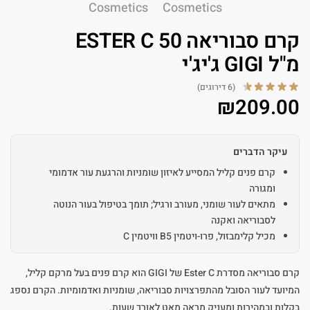
קרם סבוריאה ESTER C 50
מ"ל GIGI ג'יג'י
(6 דירוגים)
₪
209.00
עיקר הדברים
קרם פנים קליל המסייע לאיזון שומניות והרגעת עור אדמומי
ומגורה
מתאים לעור שומני, מעורב ורגיל; תומך בטיפול בעור הנוטה
לסבוריאה ואקנה
מכיל קלימבזול, פרו-ויטמין B5 וויטמין C
קרם סבוריאה מסדרת Ester C של GIGI הוא קרם פנים בעל מרקם קליל,
המיועד לעור הסובל מהתפרצויות סבוריאה, שומניות ואדמומיות. הקרם נספג
בקלות ובמהירות ומעניק מראה מאט לאורך שעות.