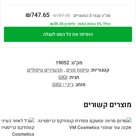
₪747.65
₪787.00
סה"כ עבור 3 המוצרים
כולל 5% הנחת כמות · חיסכון ₪39.35
הוסיפו את כל הסט לעגלה
מק"ט:
19052
קטגוריות:
טיפוח פנים
,
תכשירים טיפולים
תגית:
GIGI
מותג:
ג'יג'י | GIGI
מוצרים קשורים