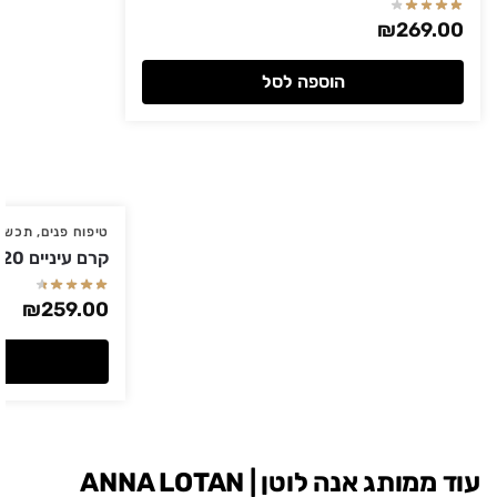
₪
269.00
הוספה לסל
טיפוח פנים
,
תכשיר
קרם עיניים TEXTURE 20 מ"ל GIGI ג'יג'י
₪
259.00
עוד ממותג אנה לוטן | ANNA LOTAN