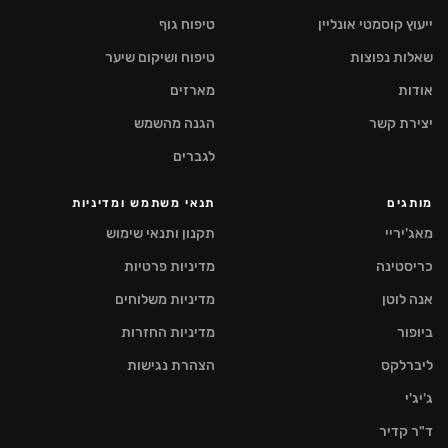
ייעוץ קוסמטי אונליין
טיפוח גוף
שאלות נפוצות
טיפוח ושיקום שיער
אודות
מארזים
יצירת קשר
הגנה מהשמש
לגברים
מותגים
תנאי משתמש ומדיניות
מאג'יריי
תקנון ותנאי שימוש
כריסטינה
מדיניות פרטיות
אנה לוטן
מדיניות משלוחים
ביופור
מדיניות החזרות
ליברלקס
הצהרת נגישות
ג'יג'י
ד"ר קדיר