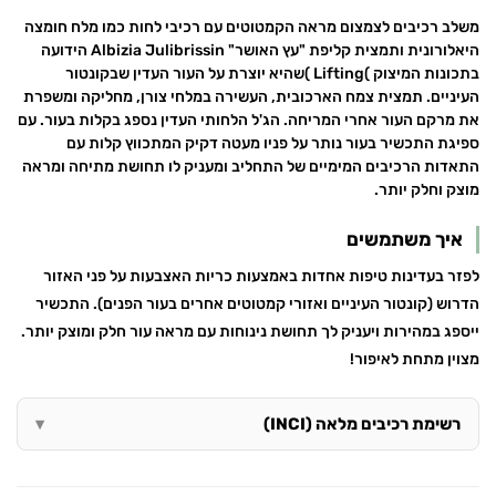
משלב רכיבים לצמצום מראה הקמטוטים עם רכיבי לחות כמו מלח חומצה
היאלורונית ותמצית קליפת "עץ האושר" Albizia Julibrissin הידועה
בתכונות המיצוק )Lifting )שהיא יוצרת על העור העדין שבקונטור
העיניים. תמצית צמח הארכובית, העשירה במלחי צורן, מחליקה ומשפרת
את מרקם העור אחרי המריחה. הג'ל הלחותי העדין נספג בקלות בעור. עם
ספיגת התכשיר בעור נותר על פניו מעטה דקיק המתכווץ קלות עם
התאדות הרכיבים המימיים של התחליב ומעניק לו תחושת מתיחה ומראה
מוצק וחלק יותר.
איך משתמשים
לפזר בעדינות טיפות אחדות באמצעות כריות האצבעות על פני האזור
הדרוש (קונטור העיניים ואזורי קמטוטים אחרים בעור הפנים). התכשיר
ייספג במהירות ויעניק לך תחושת נינוחות עם מראה עור חלק ומוצק יותר.
מצוין מתחת לאיפור!
רשימת רכיבים מלאה (INCI)