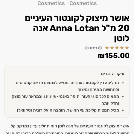
אושר מיצוק לקונטור העיניים
20 מ"ל Anna Lotan אנה
לוטן
(8 דירוגים)
₪
155.00
עיקר הדברים
תחליב עדין לקונטור העיניים, מסייע לצמצום מראה קמטוטים
ולתחושת מתיחה ומיצוק
מתאים לכל סוגי העור; תומך באנטי-אייג'ינג ובמראה עור מוצק
וחלק יותר
מכיל תמצית קליפת עץ האושר, חומצה היאלורונית וסקוואלן
אושר מיצוק לקונטור העיניים של אנה לוטן הוא תחליב עדין במרקם קל,
המיועד לאזור הרגיש שמסביב לעיניים. הפורמולה משלבת רכיבי לחות עם