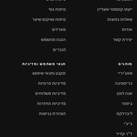
ייעוץ קוסמטי אונליין
טיפוח גוף
שאלות נפוצות
טיפוח ושיקום שיער
אודות
מארזים
יצירת קשר
הגנה מהשמש
לגברים
מותגים
תנאי משתמש ומדיניות
מאג'יריי
תקנון ותנאי שימוש
כריסטינה
מדיניות פרטיות
אנה לוטן
מדיניות משלוחים
ביופור
מדיניות החזרות
ליברלקס
הצהרת נגישות
ג'יג'י
ד"ר קדיר