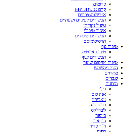
סרומים
קרם BB\DD\CC
אמפולות\rיכוזים
תכשירים לעיניים ושפתיים
טיפול נקודתי
איפור טיפולי
תכשירים טיפולים
תרסיס\מיסט
טיפוח גוף
טיפוח אינטימי
תכשירים לגוף
טיפוח ושיקום שיער
הגנה מהשמש
מארזים
לגברים
מותגים
ג'יג'י
אנה לוטן
מאג'יריי
כריסטינה
ל'ברלקס
ביופור
היקארי
ד"ר קדיר
תפוח