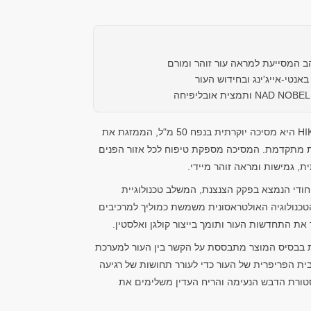
ב המסייעת למראה עור זוהר ומורם
אנטי-אייג'ינג ובחידוש העור
מסיכת מסאז' Glow Gold של HIKARI היא מסיכה יוקרתית בנפח 50 מ"ל, הממזגת את
ית מתקדמת. המסיכה מספקת טיפוח לכל אזור הפנים
, גמישות ומראה זוהר מיידי.
חודי הנמצא בפקק הצנצנת, המשלב טכנולוגיית
הטכנולוגיה האולטראסונית משמשת כמוליך למרכיבים
את התחדשות העור ותומך בייצור קולגן ואלסטין.
 בבסיס המוצר מתבססת על הקשר בין העור למערכת
ת הפריפרית של העור כדי לעורר תחושות של רגיעה
קסטורת הדבש הנעימה והריח העדין משלימים את