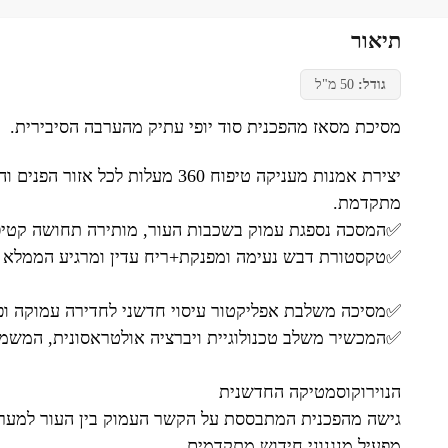
תיאור
גודל:
50 מ"ל
מסיכת מסאז מהפכנית סוד יופי עתיק מהערבה הסיבירית.
יצירת אמנות מעניקה טיפוח 360 
מתקדמת.
✅המסכה נספגת עמוק בשכבות העור, מותירה תחושה קטיפתי
✅טקסטורת דבש נעימה ומפנקת+ריח עדין ומרגיע הממלא 
✅מסיכה משלבת אפליקטור עיסוי חדשני לחדירה עמוקה ופ
✅המכשיר משלב טכנולוגיית ויברציה אולטראסונית, המשמשת
הנוירוקוסמטיקה החדשנית
גישה מהפכנית המתבססת על הקשר העמוק בין העור למערכת
מפעיל מנגנוני חידוש מתקדמים.