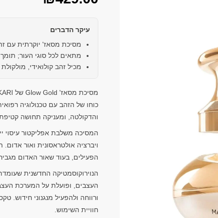
עיקר הדברים
מסיכת מסאז' יוקרתית עם זה
מתאים לכל סוגי העור; תומך ב
מכיל זהב קולואידי, מולקולת NAD NOBEL ותמצית אובליפיחה
כוחו של הזהב עם טכנולוגיה רפוא
והדקולטה, ומעניקה תחושה קטיפתית
המסיכה משלבת אפליקטור עיסוי יי
ויברציה אולטראסונית ואור אדום. 
הפעילים, בעוד שאור האדום מגביר 
הנוירוקוסמטיקה החדשנית שעומדת
העצבים, ופועלת על המערכת העצבי
ורווחה ולהפעיל מנגנוני חידוש. ט
חוויית השימוש.