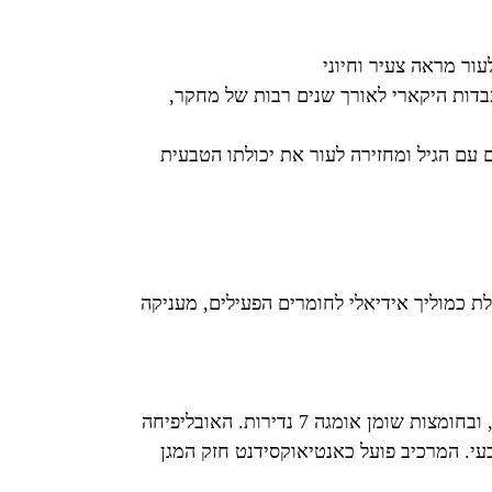
זה, שפותח במעבדות היקארי לאורך שנים רבות של מחקר,
עם הגיל ומחזירה לעור את יכולתו הטבעית
לת כמוליך אידיאלי לחומרים הפעילים, מעניקה
מרכיב בוטני יוקרתי המופק מפרי האובליפיחה הטבעי. עשיר בוויטמין C בריכוז חריג (פי 15 יותר מתפוזים), בוויטמינים A ו-E, ובחומצות שומן אומגה 7 נדירות. האובליפיחה
עי. המרכיב פועל כאנטיאוקסידנט חזק המגן