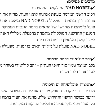
מרכיבים פעילים:
✔️
NAD NOBEL
המולקולה המהפכנית
רכיב חדשני המדמה טעינת אנרגיה לתאי העור. מחזק את המיטוכונדריות ("תחנ
פריצת דרך מדעית
פועל כ"מתכנת מחדש" של התאים ברמה הגנטית העמוקה ב
המנגנון החדשני: המולקולה מתמחה בהפעלת מסלולי האנרג
לייצר קולגן ואלסטין ברמות מירביות.
NAD NOBEL פועלת על מיליוני תאים בו זמנית, מפעילה מנגנוני תיקון DNA ומאטה את תהליכי ההזדקנות הטבעיים.
✔️
זהב קולואידי ברמה פרמיום
בלב המוצר טמון סוד היופי העתיק – זהב קולואידי בטוהר 
לעור זוהר בלתי נשכח.
✔️
תמצית אובליפיחה ים תיכונית
ידועה בכושר הריפוי והחידוש שלה, מזינה את העור ברמה 
על העור מפני נזקי סביבה ותהליכי הזדקנות מוקדמת.