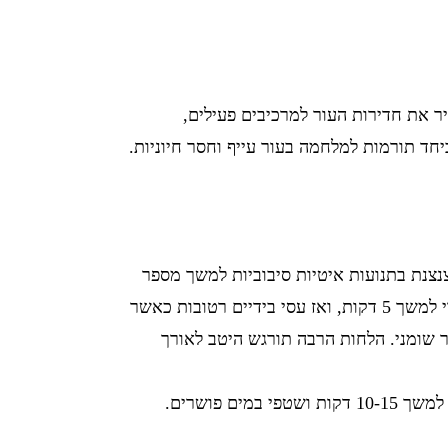
ר את חדירות העור למרכיבים פעילים,
יחד תורמות למלחמה בעור עייף וחסר חיוניות.
נצנת בתנועות איטיות סיבוביות למשך מספר
דקות. הוסיפי כמה טיפות מים והמשיכי בעיסוי כך שהתחליב יוכל לחדור עמוק לעור. בזמן העיסוי המרקם הופך לשמן. השאירי למשך 5 דקות, ואז עסי בידיים רטובות כאשר
 שומני. הלחות הרבה תורגש היטב לאורך
 פושרים.