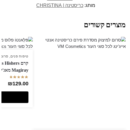
מותג:
כריסטינה | CHRISTINA
מוצרים קשורים
טיפוח פנים
,
סרומי
Magiray מאג'יריי 50 מ"ל
₪
129.00