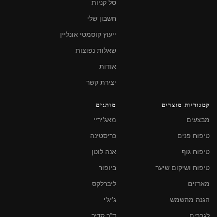
סל קניות
חשבון שלי
ייעוץ קוסמטי אונליין
שאלות נפוצות
אודות
יצירת קשר
קטגוריות מוצרים
מותגים
מבצעים
מאג'יריי
טיפוח פנים
כריסטינה
טיפוח גוף
אנה לוטן
טיפוח ושיקום שיער
ביופור
מארזים
ליברלקס
הגנה מהשמש
ג'יג'י
לגברים
ד"ר קדיר