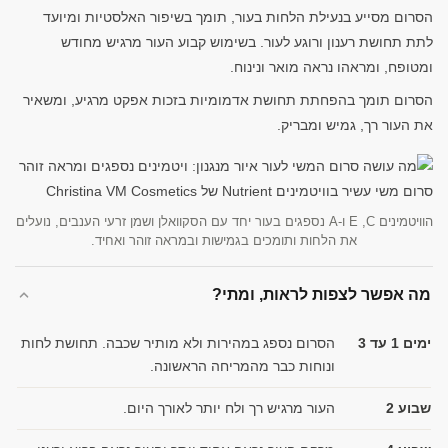
הסרום מסייע בנעילת הלחות בעור, תומך בשיפור האלסטיות ומיועד
לתת תחושת רענון ורוגע לעור. בשימוש קבוע העור מרגיש מחודש
ומטופח, ומראהו נראה מואר ונינוח.
הסרום תומך בהפחתת תחושת אדמומיות בזכות אפקט מרגיע, ומשאיר
את העור רך, גמיש ומבריק.
הוויטמינים C‏, E ו-A נספגים בעור יחד עם הסקוואלן ושמן זרעי הענבים, נועלים
את הלחות ותומכים בגמישות ובמראה זוהר ואחיד.
מה אפשר לצפות לראות, ומתי?
ימים 1 עד 3
הסרום נספג במהירות ולא מותיר שכבה. תחושת לחות
ונוחות כבר מהמריחה הראשונה.
שבוע 2
העור מרגיש רך ולח יותר לאורך היום.