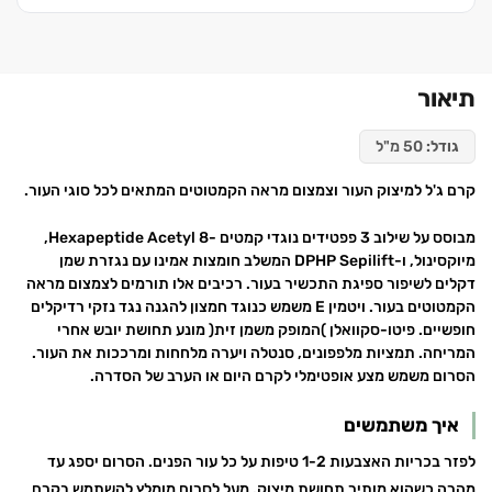
תיאור
גודל:
50 מ"ל
קרם ג'ל למיצוק העור וצמצום מראה הקמטוטים המתאים לכל סוגי העור.
מבוסס על שילוב 3 פפטידים נוגדי קמטים -8 Hexapeptide Acetyl,
מיוקסינול, ו-DPHP Sepilift המשלב חומצות אמינו עם נגזרת שמן
דקלים לשיפור ספיגת התכשיר בעור. רכיבים אלו תורמים לצמצום מראה
הקמטוטים בעור. ויטמין E משמש כנוגד חמצון להגנה נגד נזקי רדיקלים
חופשיים. פיטו-סקוואלן )המופק משמן זית( מונע תחושת יובש אחרי
המריחה. תמציות מלפפונים, סנטלה ויערה מלחחות ומרככות את העור.
הסרום משמש מצע אופטימלי לקרם היום או הערב של הסדרה.
איך משתמשים
לפזר בכריות האצבעות 1-2 טיפות על כל עור הפנים. הסרום יספג עד
מהרה כשהוא מותיר תחושת מיצוק. מעל לסרום מומלץ להשתמש בקרם