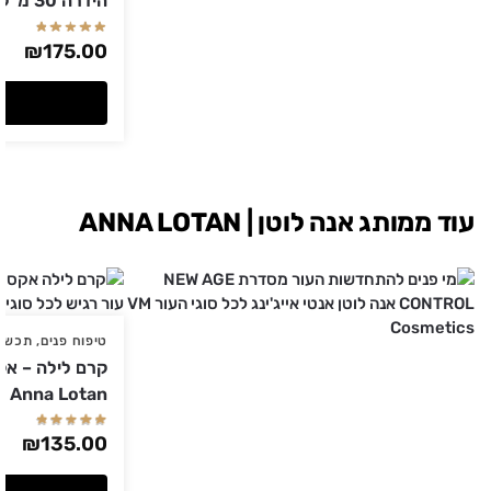
הידרה 30 מ"ל Christina כריסטינה
₪
175.00
עוד ממותג אנה לוטן | ANNA LOTAN
טיפוח פנים
,
תכשיר
Anna Lotan אנה לוטן
₪
135.00