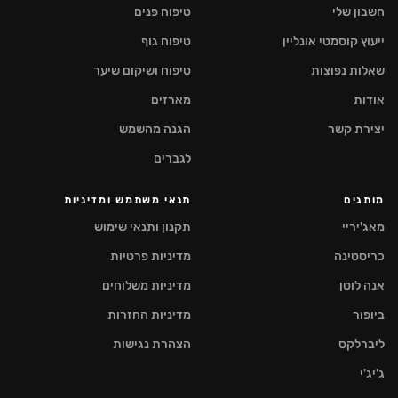
חשבון שלי
טיפוח פנים
ייעוץ קוסמטי אונליין
טיפוח גוף
שאלות נפוצות
טיפוח ושיקום שיער
אודות
מארזים
יצירת קשר
הגנה מהשמש
לגברים
מותגים
תנאי משתמש ומדיניות
מאג'יריי
תקנון ותנאי שימוש
כריסטינה
מדיניות פרטיות
אנה לוטן
מדיניות משלוחים
ביופור
מדיניות החזרות
ליברלקס
הצהרת נגישות
ג'יג'י