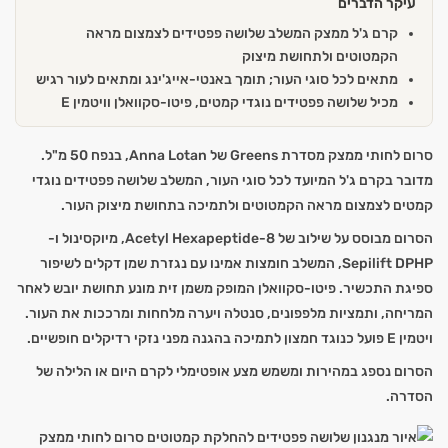
עיקר הדברים
קרם ג'ל ממצק המשלב שלושה פפטידים לצמצום מראה
הקמטוטים ולתחושת מיצוק
מתאים לכל סוגי העור; תומך באנטי-אייג'ינג ומתאים לעור רגיש
מכיל שלושה פפטידים נוגדי קמטים, פיטו-סקוואלן וויטמין E
סרום לחותי ממצק מסדרת Greens של Anna Lotan, בנפח 50 מ"ל.
מדובר בקרם ג'ל המיועד לכל סוגי העור, המשלב שלושה פפטידים נוגדי
קמטים לצמצום מראה הקמטוטים ולתמיכה בתחושת מיצוק העור.
הסרום מבוסס על שילוב של Acetyl Hexapeptide-8, מיוקסינול ו-
Sepilift DPHP, המשלב חומצות אמינו עם נגזרת שמן דקלים לשיפור
ספיגת התכשיר. פיטו-סקוואלן המופק משמן זית מונע תחושת יובש לאחר
המריחה, ותמציות מלפפונים, סנטלה ויערה מלחחות ומרככות את העור.
ויטמין E פועל כנוגד חמצון לתמיכה בהגנה מפני נזקי רדיקלים חופשיים.
הסרום נספג במהירות ומשמש מצע אופטימלי לקרם היום או הלילה של
הסדרה.