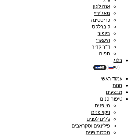
אנה לוטן
מאג'יריי
כריסטינה
ל'ברלקס
ביופור
היקארי
ד"ר קדיר
תפוח
בלוג
HE
RU
עמוד ראשי
חנות
מבצעים
טיפוח פנים
מי פנים
ניקוי פנים
ג'לים לפנים
פילינגים וסקראבים
מסכות פנים