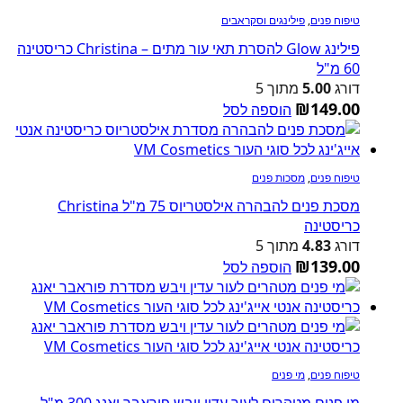
טיפוח פנים
,
פילינגים וסקראבים
פילינג Glow להסרת תאי עור מתים – Christina כריסטינה
60 מ"ל
דורג
5.00
מתוך 5
₪
149.00
הוספה לסל
טיפוח פנים
,
מסכות פנים
מסכת פנים להבהרה אילסטריוס 75 מ"ל Christina
כריסטינה
דורג
4.83
מתוך 5
₪
139.00
הוספה לסל
טיפוח פנים
,
מי פנים
מי פנים מטהרים לעור עדין ויבש פוראבר יאנג 300 מ"ל