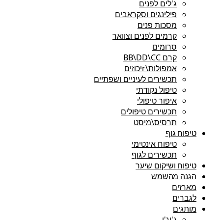
ג'לים לפנים
פילינגים וסקראבים
מסכות פנים
קרמים לפנים וצוואר
סרומים
קרם BB\DD\CC
אמפולות\rיכוזים
תכשירים לעיניים ושפתיים
טיפול נקודתי
איפור טיפולי
תכשירים טיפולים
תרסיס\מיסט
טיפוח גוף
טיפוח אינטימי
תכשירים לגוף
טיפוח ושיקום שיער
הגנה מהשמש
מארזים
לגברים
מותגים
ג'יג'י