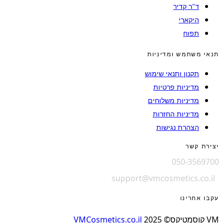
ד"ר קדיר
היקארי
תפוח
תנאי משתמש ומדיניות
תקנון ותנאי שימוש
מדיניות פרטיות
מדיניות משלוחים
מדיניות החזרות
הצהרת נגישות
יצירת קשר
050-3569700
support@vmcosmetics.co.il
עקבו אחרינו
VM קוסמטיקס© 2025
VMCosmetics.co.il