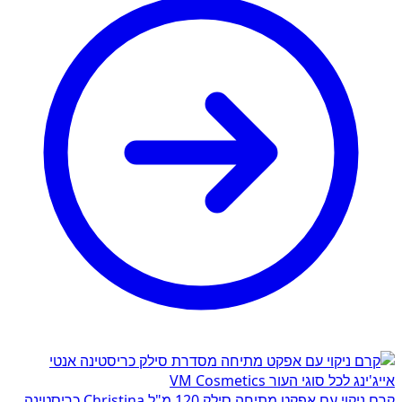
קרם ניקוי עם אפקט מתיחה סילק 120 מ"ל Christina כריסטינה