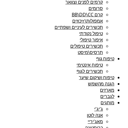
קרמים לפנים וצוואר
סרומים
קרם BB\DD\CC
אמפולות\rיכוזים
תכשירים לעיניים ושפתיים
טיפול נקודתי
איפור טיפולי
תכשירים טיפולים
תרסיס\מיסט
טיפוח גוף
טיפוח אינטימי
תכשירים לגוף
טיפוח ושיקום שיער
הגנה מהשמש
מארזים
לגברים
מותגים
ג'יג'י
אנה לוטן
מאג'יריי
כריסטינה