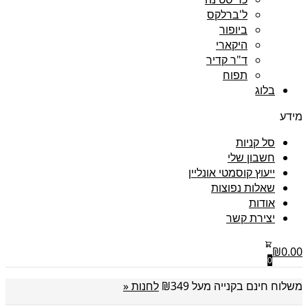
ל'ברלקס
ביופור
היקארי
ד"ר קדיר
תפוח
בלוג
מידע
סל קניות
חשבון שלי
ייעוץ קוסמטי אונליין
שאלות נפוצות
אודות
יצירת קשר
₪
0.00
0
משלוח חינם בקנייה מעל ₪349
לחנות «