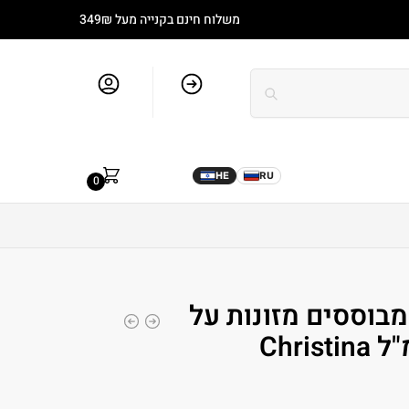
משלוח חינם בקנייה מעל 349₪
סל קניות
חשבון שלי
מותגים
בלוג
0.00
₪
HE
RU
0
מבוססים מזונות על
נוטרייאנט 300 מ"ל Christina