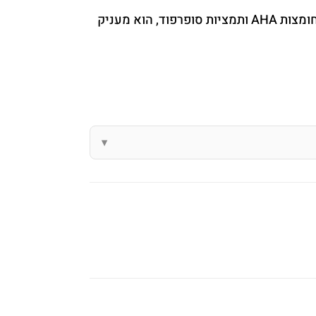
טונר מטהר ומחדש עם פעילות כפולה: מבהיר ומרענן. מנקה תאים מתים ותומך בתהליך דטוקס לעור. פורמולה עם 6% חומצות AHA ותמציות סופרפוד, הוא מעניק