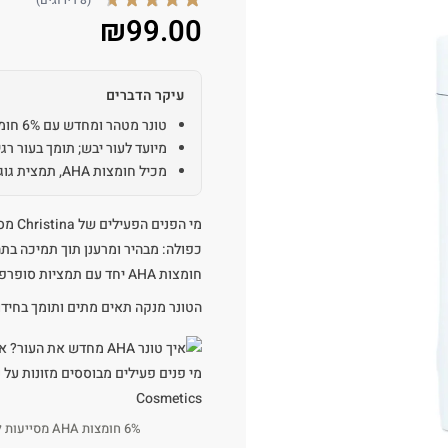
(8 דירוגים)
₪
99.00
עיקר הדברים
טונר מטהר ומחדש עם 6% חומצות AHA המסייע לניקוי תאים מתים
מיועד לעור יבש; תומך בעור רג
מכיל חומצות AHA, תמצית גוג'י ברי וממליס
חומצות AHA יחד עם תמציות סופרפוד, ומעניקה לעור מראה מתחדש, רענן ומלא חיוניות.
הטונר מנקה תאים מתים ותומך בחידוש פנ
6% חומצות AHA מסייעות לניקוי תאים מתים ולחידוש פני השטח של העור.