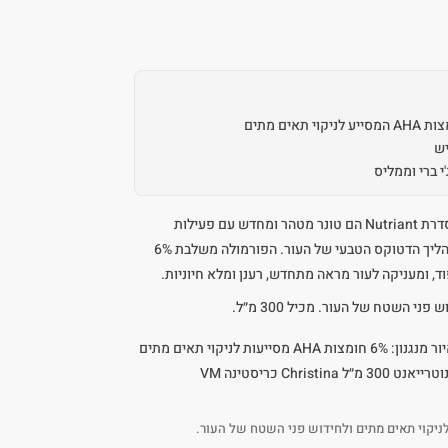
יש
מי הפנים הפעילים של Christina מסדרת Nutriant הם טונר מטהר ומחדש עם פעילות
כפולה: מבהיר ומרענן תוך תמיכה בתהליך הדטוקס הטבעי של העור. הפורמולה משלבת 6%
י השטח של העור. מכיל 300 מ״ל.