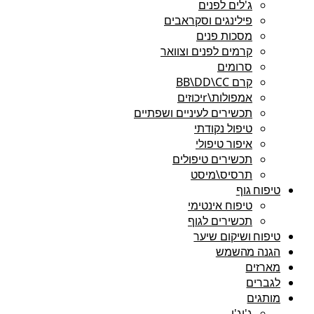
ג'לים לפנים
פילינגים וסקראבים
מסכות פנים
קרמים לפנים וצוואר
סרומים
קרם BB\DD\CC
אמפולות\rיכוזים
תכשירים לעיניים ושפתיים
טיפול נקודתי
איפור טיפולי
תכשירים טיפולים
תרסיס\מיסט
טיפוח גוף
טיפוח אינטימי
תכשירים לגוף
טיפוח ושיקום שיער
הגנה מהשמש
מארזים
לגברים
מותגים
ג'יג'י