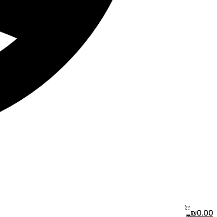
₪
0.00