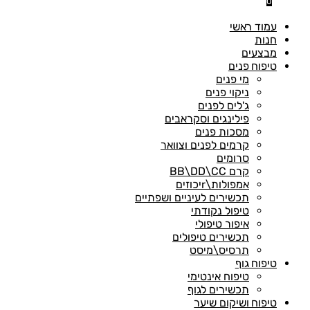
0
עמוד ראשי
חנות
מבצעים
טיפוח פנים
מי פנים
ניקוי פנים
ג'לים לפנים
פילינגים וסקראבים
מסכות פנים
קרמים לפנים וצוואר
סרומים
קרם BB\DD\CC
אמפולות\rיכוזים
תכשירים לעיניים ושפתיים
טיפול נקודתי
איפור טיפולי
תכשירים טיפולים
תרסיס\מיסט
טיפוח גוף
טיפוח אינטימי
תכשירים לגוף
טיפוח ושיקום שיער