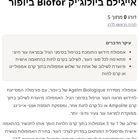
אייגילם ביולוג'יק Biofor ביופור
דורג
0
מתוך 5
תהיה הראשון לדרג
עיקר הדברים
אמפולת חידוש התומכת בטיפול בסימני הגיל ובמראה עור חיוני
מתאימה לכל סוגי העור, לשילוב בקרם לחות בהתאמה אישית
מיועדת לשילוב של אחת עד שלוש אמפולות בתוך קרם אמפולייט
או קרם לחות
אמפולה מסדרת Agelm Biologique של ביופור, עם פורמולה המסייעת
לחידוש מראה העור וטיפול בסימני הגיל. האמפולה מיועדת לשילוב בתוך
קרם Ampolite או כל קרם לחות אחר, ומספקת תוספת אנטי-אייג'ינג
ממוקדת למראה עור צעיר וחיוני יותר.
שילוב של 1 עד 3 אמפולות בתוך קרם הלחות הופך אותו לתכשיר בהתאמה
אישית ופרסונלית המותאם במדויק לצרכי העור. בחירת האמפולות נעשית
על ידי הקוסמטיקאית לאחר אבחון מעמיק ותשאול מקיף בשיטת GSE