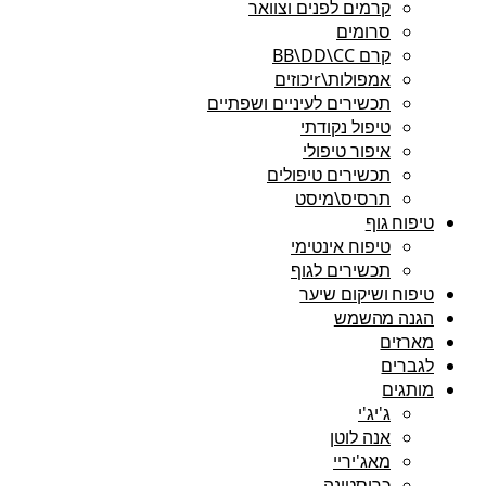
קרמים לפנים וצוואר
סרומים
קרם BB\DD\CC
אמפולות\rיכוזים
תכשירים לעיניים ושפתיים
טיפול נקודתי
איפור טיפולי
תכשירים טיפולים
תרסיס\מיסט
טיפוח גוף
טיפוח אינטימי
תכשירים לגוף
טיפוח ושיקום שיער
הגנה מהשמש
מארזים
לגברים
מותגים
ג'יג'י
אנה לוטן
מאג'יריי
כריסטינה