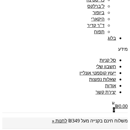
ל'ברלקס
ביופור
היקארי
ד"ר קדיר
תפוח
בלוג
מידע
סל קניות
חשבון שלי
ייעוץ קוסמטי אונליין
שאלות נפוצות
אודות
יצירת קשר
₪
0.00
0
משלוח חינם בקנייה מעל ₪349
לחנות «