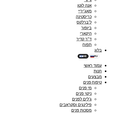
אנה לוטן
מאג'יריי
כריסטינה
ל'ברלקס
ביופור
היקארי
ד"ר קדיר
תפוח
בלוג
HE
RU
עמוד ראשי
חנות
מבצעים
טיפוח פנים
מי פנים
ניקוי פנים
ג'לים לפנים
פילינגים וסקראבים
מסכות פנים