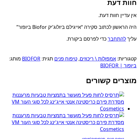
חוות דעת
אין עדיין חוות דעת.
היה הראשון לכתוב סקירה “אייגילם ביולוג'יק Biofor ביופור”
עליך
להתחבר
כדי לפרסם ביקורת.
קטגוריות:
אמפולות \ ריכוזים
,
טיפוח פנים
תגית:
BIOFOR
מותג:
ביופור | BIOFOR
מוצרים קשורים
טיפוח פנים
,
תרסיסים\מיסט