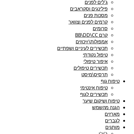
ג'לים לפנים
פילינגים וסקראבים
מסכות פנים
קרמים לפנים וצוואר
סרומים
קרם BB\DD\CC
אמפולות\rיכוזים
תכשירים לעיניים ושפתיים
טיפול נקודתי
איפור טיפולי
תכשירים טיפולים
תרסיס\מיסט
טיפוח גוף
טיפוח אינטימי
תכשירים לגוף
טיפוח ושיקום שיער
הגנה מהשמש
מארזים
לגברים
מותגים
ג'יג'י