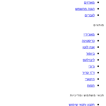
מארזים
הגנה מהשמש
לגברים
מותגים
מאג'יריי
כריסטינה
אנה לוטן
ביופור
ליברלקס
ג'יג'י
ד"ר קדיר
היקארי
תפוח
תנאי משתמש ומדיניות
תקנון ותנאי שימוש