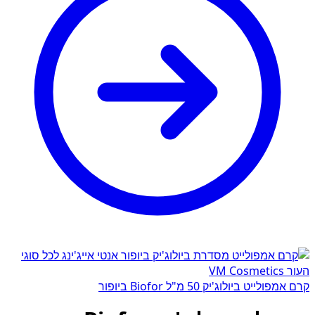
קרם אמפולייט ביולוג'יק 50 מ"ל Biofor ביופור