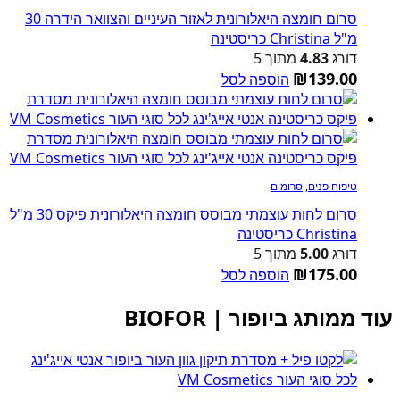
סרום חומצה היאלורונית לאזור העיניים והצוואר הידרה 30
מ"ל Christina כריסטינה
דורג
4.83
מתוך 5
₪
139.00
הוספה לסל
טיפוח פנים
,
סרומים
סרום לחות עוצמתי מבוסס חומצה היאלורונית פיקס 30 מ"ל
Christina כריסטינה
דורג
5.00
מתוך 5
₪
175.00
הוספה לסל
עוד ממותג ביופור | BIOFOR