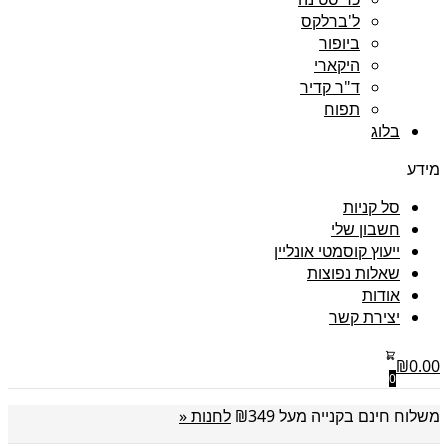
ל'ברלקס
ביופור
היקארי
ד"ר קדיר
תפוח
בלוג
מידע
סל קניות
חשבון שלי
ייעוץ קוסמטי אונליין
שאלות נפוצות
אודות
יצירת קשר
₪
0.00
0
משלוח חינם בקנייה מעל ₪349
לחנות «