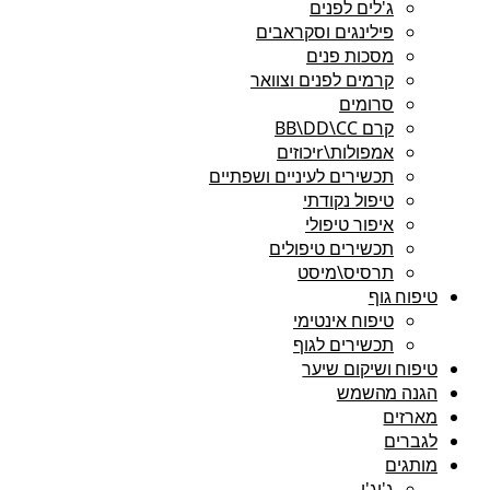
ג'לים לפנים
פילינגים וסקראבים
מסכות פנים
קרמים לפנים וצוואר
סרומים
קרם BB\DD\CC
אמפולות\rיכוזים
תכשירים לעיניים ושפתיים
טיפול נקודתי
איפור טיפולי
תכשירים טיפולים
תרסיס\מיסט
טיפוח גוף
טיפוח אינטימי
תכשירים לגוף
טיפוח ושיקום שיער
הגנה מהשמש
מארזים
לגברים
מותגים
ג'יג'י