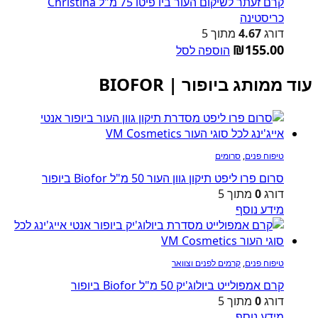
קרם זעתר לשיקום העור ביו פיטו 75 מ"ל Christina
כריסטינה
דורג
4.67
מתוך 5
₪
155.00
הוספה לסל
עוד ממותג ביופור | BIOFOR
טיפוח פנים
,
סרומים
סרום פרו ליפט תיקון גוון העור 50 מ"ל Biofor ביופור
דורג
0
מתוך 5
מידע נוסף
טיפוח פנים
,
קרמים לפנים וצוואר
קרם אמפולייט ביולוג'יק 50 מ"ל Biofor ביופור
דורג
0
מתוך 5
מידע נוסף