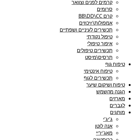
קרמים לפנים וצוואר
סרומים
קרם BB\DD\CC
אמפולות\rיכוזים
תכשירים לעיניים ושפתיים
טיפול נקודתי
איפור טיפולי
תכשירים טיפולים
תרסיס\מיסט
טיפוח גוף
טיפוח אינטימי
תכשירים לגוף
טיפוח ושיקום שיער
הגנה מהשמש
מארזים
לגברים
מותגים
ג'יג'י
אנה לוטן
מאג'יריי
כריסטינה