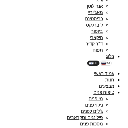
אנה לוטן
מאג'יריי
כריסטינה
ל'ברלקס
ביופור
היקארי
ד"ר קדיר
תפוח
בלוג
HE
RU
עמוד ראשי
חנות
מבצעים
טיפוח פנים
מי פנים
ניקוי פנים
ג'לים לפנים
פילינגים וסקראבים
מסכות פנים