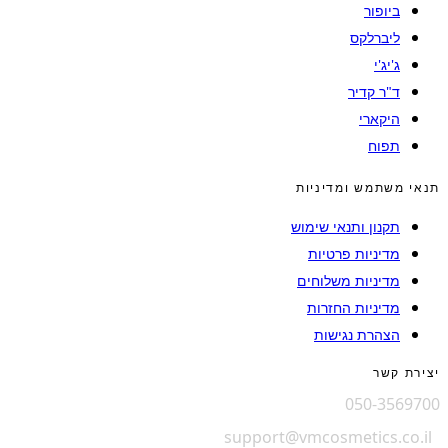
ביופור
ליברלקס
ג'יג'י
ד"ר קדיר
היקארי
תפוח
תנאי משתמש ומדיניות
תקנון ותנאי שימוש
מדיניות פרטיות
מדיניות משלוחים
מדיניות החזרות
הצהרת נגישות
יצירת קשר
050-3569700
support@vmcosmetics.co.il