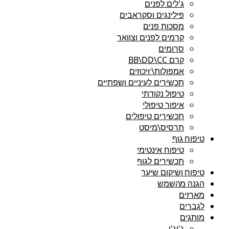
ג'לים לפנים
פילינגים וסקראבים
מסכות פנים
קרמים לפנים וצוואר
סרומים
קרם BB\DD\CC
אמפולות\rיכוזים
תכשירים לעיניים ושפתיים
טיפול נקודתי
איפור טיפולי
תכשירים טיפולים
תרסיס\מיסט
טיפוח גוף
טיפוח אינטימי
תכשירים לגוף
טיפוח ושיקום שיער
הגנה מהשמש
מארזים
לגברים
מותגים
ג'יג'י