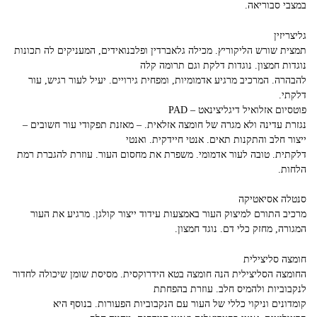
במצבי סבוריאה.
גליצריזין
תמצית שורש הליקוריץ. מכילה גלאברדין ופלבנואידים, המעניקים לה תכונות
נוגדות חמצון. נוגדות דלקת וגם תרומה קלה
להבהרה. המרכיב מרגיע אדמומיות, ומפחית גירויים. יעיל לעור רגיש, עור
דלקתי.
פוטסיום אזלואיל דיגליצינאט – PAD
נגזרת עדינה ולא מגרה של חומצה אזלאית. – מאזנת תפקודי עור חשובים –
ייצור חלב והתקנות תאים. אנטי חיידקית. ואנטי
דלקתית. טובה לעור אדמומי. משפרת את מחסום העור. עוזרת להגברת רמת
הלחות.
סנטלה אסיאטיקה
מרכיב התורם למיצוק העור באמצעות עידוד ייצור קולגן. מרגיע את העור
המגורה, מחזק כלי דם. נוגד חמצון.
חומצה סליצילית
החומצה הסליצילית הנה חומצה בטא הידרוקסית. מסיסת שומן שיכולה לחדור
לנקבוביות ולהמיס חלב. עוזרת בהפחתת
קומדונים וניקוי כללי של העור עם הנקבוביות הפעורות. בנוסף היא