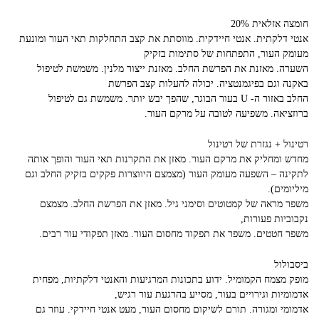
חומצה אזלאית 20%
אנטי דלקתית. אנטי חיידקית. מווסתת את קצב התחלקות תאי העור ומונעת
מעומק העור, התפתחות של סתימות בזקיק
השערה. מאזנת את הפרשת החלב. מאזנת ייצור מלנין. משמשת לטיפול
באקנה וגם בפיגמנטציה. יכולה להעלות קצב הפרשת
החלב באזור ה- U בעור הבוגר, שהפך יבש יותר. משמשת גם לטיפול
ברוזציאה. משפיעה לטובה על מרקם העור.
רטינול + נגזרת של רטינול
מחדש ומחליק את מרקם העור. מאזן את התקרנות תאי העור והופך אותה
לתקינה – השפעה מעומק העור (מצמצם היווצרות פקקים בזקיק החלב וגם
מיליומים).
משפר מראה של קמטוטים וסימני גיל. מאזן את הפרשת החלב. מצמצם
נקבוביות פעורות,
משפר חטטים. משפר את תפקוד מחסום העור. מאזן תפקודי עור רבים.
ביסבולול
מופק מצמח הקמומיל. ידוע בתכונות המרגיעות והאנטי דלקתיות, מפחית
אדמומיות וגירויים בעור, מסייע בהרגעת עור רגיש,
אדמומי ומגורה. תורם לשיקום מחסום העור, מעט אנטי חיידקי. עוזר גם