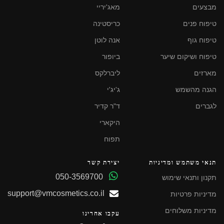
מבצעים
מאג'יריי
טיפוח פנים
כריסטינה
טיפוח גוף
אנה לוטן
טיפוח ושיקום שיער
ביופור
מארזים
ליברלקס
הגנה מהשמש
ג'יג'י
לגברים
ד"ר קדיר
היקארי
תפוח
תנאי משתמש ומדיניות
יצירת קשר
050-3569700
תקנון ותנאי שימוש
support@vmcosmetics.co.il
מדיניות פרטיות
מדיניות משלוחים
עקבו אחרינו