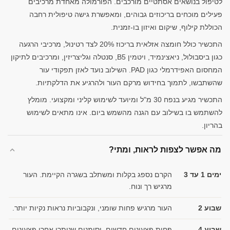
לטיפול בנושאים אסתטיים מורכבים. הפורמולה מאחדת מרכיבים
פעילים מוכחים בריכוזים גבוהים, ומאפשרת גישה טיפולית רחבה
הכוללת קילוף, שיקום ואיזון בו-זמנית.
התכשיר כולל חומצה אזלאית בריכוז 20% לצד רטינול, מרכיבי הרגעה
כגון ביסבולול, ניאצינמיד, ויטמין B5, סנטלה וגליצריזין, ומרכיבים לתיקון
המחסום האפידרמלי כגון PAD. השילוב נועד לאזן תפקודי עור
שהשתבשו, לתמוך בחידוש מרקם העור ולהרגיע את הדלקתיות.
התכשיר מגיע בנפח 30 מ"ל ומיועד לשימוש קליני ומקצועי. מומלץ
להשתמש בו בשילוב עם הגנה מהשמש ביום. אינו מתאים לשימוש
בהריון.
מה אפשר לצפות לראות, ומתי?
ימים 1 עד 3
הקרם נספג בקלות ומשתלב בשגרה הקיימת. העור
מרגיש רך ונוח.
שבוע 2
העור מרגיש פחות שומני, ונקבוביות נראות נקיות יותר.
שבוע 4
פחות פצעונים חדשים, וסימנים שנותרו אחרי פצעונים