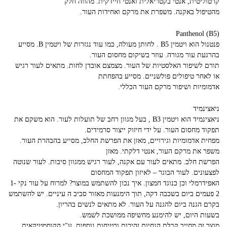
קרטוליטית, אנטי בקטריאלית ואנטי חיידקית. מהווה חלק
מהטיפול באקנה. משפרת את מרקם ואחידות העור.
Panthenol (B5)
פנטנול הוא ויטמין B5 . לחותן מעולה, כמו עוד נגזרות של ויטמין B. מסייע
בהרגעת עור מגורה. עוזר בשיקום מחסום העור.
תורם לשיפור האלסטיות של העור. מצמצם אובדן לחות. מתאים לעור רגיש
או לאחר טיפולים פולשניים. מסייע בהפחתת
אדמומיות ושיפור מרקם העור הכללי.
ניאצינמיד
ניאצינמיד הוא ויטמין B3 , בעל מגוון רחב של תועלות לעור. הוא משקם את
תפקוד מחסום העור. על ידי חיזוק ייצור סרמידים.
מפחית אדמומיות וגירויים, מאזן את הפרשת החלב, מסייע בהבהרת העור.
משפר את מרקם העור, אנטי דלקתי. מאזן
הפרשת חלב. מתאים לעור עם אקנה, לעור רגיש ממגוון סיבות. לעור שנוטה
לפצעונים. לעור הבוגר – לאיזון תפקוד המחסום
האפידרמלי וכן כנוגד חמצון. איך נכון להשתמש במוצר? למרוח על עור נקי 1-
2 פעמים ביום בשכבה דקה, תוך הימנעות מאזור סביב ה עיניים. יש להשתמש
בקרם הגנה ביום להגנה על העור. לא מתאים לנשים בהריון.
בשעות היום, יש להימנע מחשיפה ממושכת לשמש.
מוצר זה מחייב קבלת הנחיות זהירות ובטיחות נוספות, ע"י הקוסמטיקאית