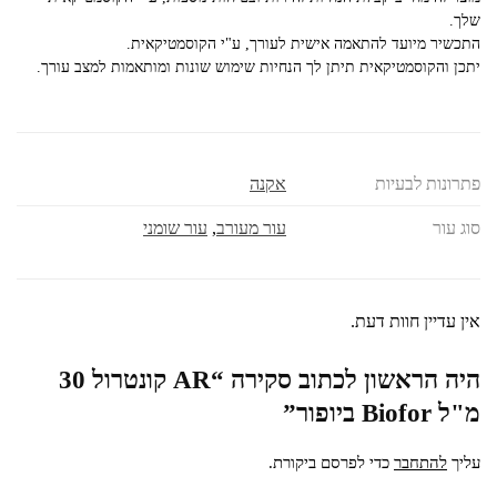
שלך.
התכשיר מיועד להתאמה אישית לעורך, ע"י הקוסמטיקאית.
יתכן והקוסמטיקאית תיתן לך הנחיות שימוש שונות ומותאמות למצב עורך.
פתרונות לבעיות
אקנה
סוג עור
עור מעורב
,
עור שומני
אין עדיין חוות דעת.
היה הראשון לכתוב סקירה “AR קונטרול 30
מ"ל Biofor ביופור”
עליך
להתחבר
כדי לפרסם ביקורת.