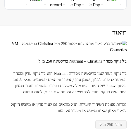
תיאור
ג'ל ניקוי מטהר Nutriant – Christina כריסטינה 250 מ"ל
ג'ל ניקוי לעור שמן כריסטינה מסדרת Nutriant הוא ג'ל ניקוי עדין ומטהר
המיועד להסרת לכלוך, שומן עודף, איפור ומזהמים יומיומיים מבלי לפגוע
באיזון הטבעי של העור. הפורמולה משלבת רכיבים צמחיים ונוגדי חמצון
המסייעים בניקוי יסודי לצד שמירה על תחושת רכות, לחות ונוחות.
למרות פעולת הטיהור היעילה, הג'ל מתאים גם לעור עדין או מיובש הזקוק
לניקוי מאוזן שאינו מייבש או מכביד על העור.
גודל: 250 מ"ל