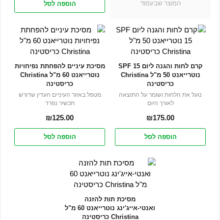
המוצר שבעמוד
הוספה לסל
קרם לחות והגנה ליום SPF 15
מסיכת עיניים להפחתת נפיחויות
נוטרייאנט 50 מ"ל Christina
נוטרייאנט 60 מ"ל Christina
כריסטינה
כריסטינה
נועל את הלחות ושומר על התוצאה
מטפל באזור העיניים העדין שדורש
לאורך היום
תכשיר נפרד
₪
125.00
₪
175.00
הוספה לסל
הוספה לסל
מסיכת תות להזנה
ואנטי-אייג'ינג נוטרייאנט 60 מ"ל
Christina כריסטינה