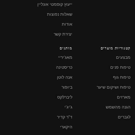
ייעוץ קוסמטי אונליין
שאלות נפוצות
אודות
יצירת קשר
קטגוריות מוצרים
מותגים
מבצעים
מאג'יריי
טיפוח פנים
כריסטינה
טיפוח גוף
אנה לוטן
טיפוח ושיקום שיער
ביופור
מארזים
ליברלקס
הגנה מהשמש
ג'יג'י
לגברים
ד"ר קדיר
היקארי