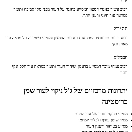
רכיב עשיר בנוגדי חמצון המסייע בהגנה על העור מפני נזקי סביבה ותומך
במראה עור חיוני ורענן יותר.
תה ירוק
ידוע בזכות תכונותיו המרגיעות ונוגדות החמצון ומסייע בשמירה על מראה עור
מאוזן ונקי.
הממליס
רכיב צמחי מוכר המסייע ברענון וטיהור העור ותומך במראה עור חלק ונקי
יותר.
יתרונות מרכזיים של ג'ל ניקוי לעור שמן
כריסטינה
מסייע בניקוי יסודי של עור הפנים
מסיר שומן עודף ולכלוך יומיומי
מסייע בטיהור ורענון העור