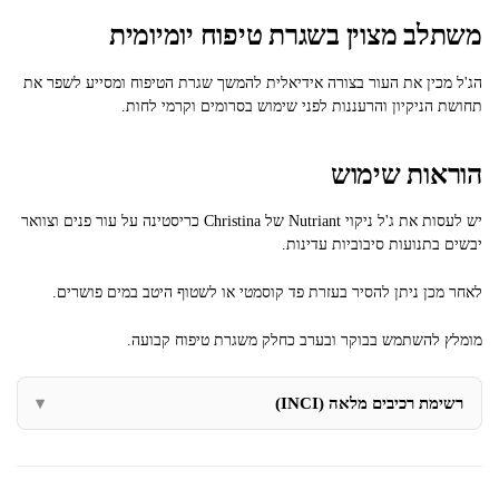
משתלב מצוין בשגרת טיפוח יומיומית
הג'ל מכין את העור בצורה אידיאלית להמשך שגרת הטיפוח ומסייע לשפר את
תחושת הניקיון והרעננות לפני שימוש בסרומים וקרמי לחות.
הוראות שימוש
יש לעסות את ג'ל ניקוי Nutriant של Christina כריסטינה על עור פנים וצוואר
יבשים בתנועות סיבוביות עדינות.
לאחר מכן ניתן להסיר בעזרת פד קוסמטי או לשטוף היטב במים פושרים.
מומלץ להשתמש בבוקר ובערב כחלק משגרת טיפוח קבועה.
רשימת רכיבים מלאה (INCI)