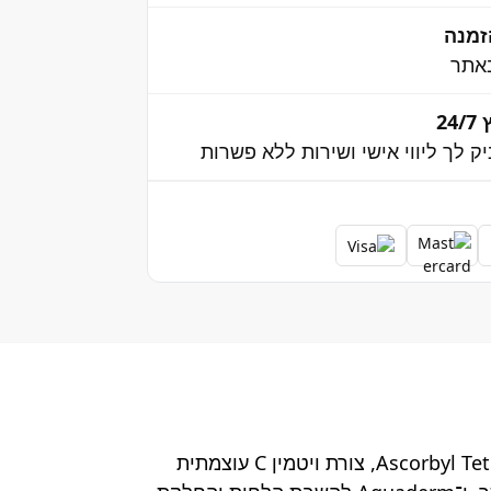
אתר
2
יק לך ליווי אישי ושירות ללא פשרות
קרם לילה מחדש המסייע בריכוך מראה קמטוטים וקמטים ותומך בחוסן הכללי של העור. מועשר ב־Ascorbyl Tetraisopalmitate, צורת ויטמין C עוצמתית