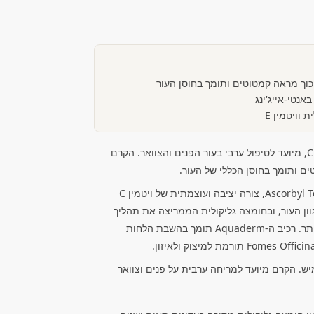
וך מראה קמטוטים ותומך בחוסן העור
אנטי-אייג'ינג
קרם לילה מסדרת Fix של Christina, מיועד לטיפול ערבי בעור הפנים והצוואר. הקרם
ם ותומך בחוסן הכללי של העור.
הקרם מועשר ב-Ascorbyl Tetraisopalmitate, צורה יציבה ועוצמתית של ויטמין C
ון העור, ובחומצה גליקולית הממריצה את תהליך
ההתחדשות ומטפחת מרקם חלק יותר. רכיב ה-Aquaderm תומך בהשבת הלחות
יש. הקרם מיועד למריחה ערבית על פנים וצוואר