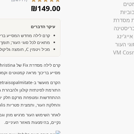
₪
149.00
עיקר הדברים
קרם לילה מחדש המסייע בריכ
מתאים לכל סוגי העור; תומך ב
מכיל ויטמין C, חומצה גליקולית וויטמין E
מסייע בריכוך מראה קמטוטים וקמטי
התורמת לסינתזת קולגן ולהבהרת גו
והחלקת העור, ותמצית פטריות Fomes Officinalis תורמת למיצוק ולאיזון.
לאחר השימוש העור מרגיש מוזן וגמ
נקיים, בהימנעות מאזור העיניים.