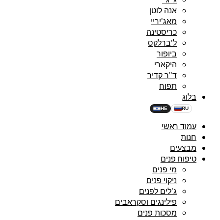
אנה לוטן
מאג'יריי
כריסטינה
ל'ברלקס
ביופור
היקארי
ד"ר קדיר
תפוח
בלוג
HE
RU
עמוד ראשי
חנות
מבצעים
טיפוח פנים
מי פנים
ניקוי פנים
ג'לים לפנים
פילינגים וסקראבים
מסכות פנים