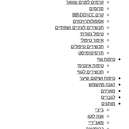
קרמים לפנים וצוואר
סרומים
קרם BB\DD\CC
אמפולות\rיכוזים
תכשירים לעיניים ושפתיים
טיפול נקודתי
איפור טיפולי
תכשירים טיפולים
תרסיס\מיסט
טיפוח גוף
טיפוח אינטימי
תכשירים לגוף
טיפוח ושיקום שיער
הגנה מהשמש
מארזים
לגברים
מותגים
ג'יג'י
אנה לוטן
מאג'יריי
כריסטינה