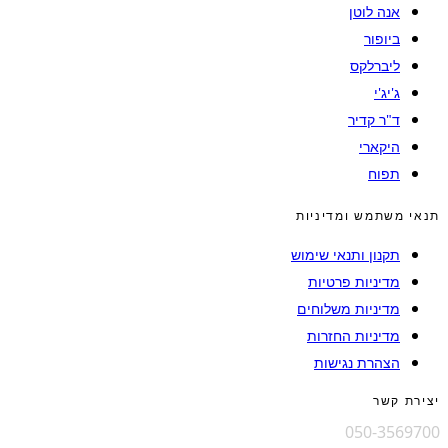
אנה לוטן
ביופור
ליברלקס
ג'יג'י
ד"ר קדיר
היקארי
תפוח
תנאי משתמש ומדיניות
תקנון ותנאי שימוש
מדיניות פרטיות
מדיניות משלוחים
מדיניות החזרות
הצהרת נגישות
יצירת קשר
050-3569700