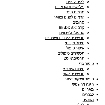
ג'לים לפנים
פילינגים וסקראבים
מסכות פנים
קרמים לפנים וצוואר
סרומים
קרם BB\DD\CC
אמפולות\rיכוזים
תכשירים לעיניים ושפתיים
טיפול נקודתי
איפור טיפולי
תכשירים טיפולים
תרסיס\מיסט
טיפוח גוף
טיפוח אינטימי
תכשירים לגוף
טיפוח ושיקום שיער
הגנה מהשמש
מארזים
לגברים
מותגים
ג'יג'י