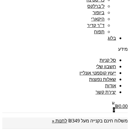
ל'ברלקס
ביופור
היקארי
ד"ר קדיר
תפוח
בלוג
מידע
סל קניות
חשבון שלי
ייעוץ קוסמטי אונליין
שאלות נפוצות
אודות
יצירת קשר
₪
0.00
0
משלוח חינם בקנייה מעל ₪349
לחנות «