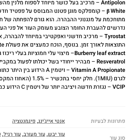
Antipolon
– מרכיב בעל כושר מיוחד לספוח מלנין מהשכ
β White
מתוחכמת על מנגנוני ההבהרה. הוא גורם להפחתה של חל
נדרשים להעברת החומר הצובע מעומק העור אל פני העור.
Tyrostat
– מרכיב חדשני ואפקטיבי במיוחד להבהרה, אש
התוצאות לאורך זמן. בנוסף, הוכח כמעצים את פעולת Β White.
Burberry leaf extract
– מיצוי עלי חמוציות בעלי ריכוז
Resveratrol
– מבהיר ייחודי בשל יכולתו לפעול במקביל
Vitamin A Propionate
לגרם (1MIU). חלק יחסי בתכשיר – 1.5% (האחוז המקסימלי המותר).
VCIP
– נגזרת חדשה ויציבה יותר של ויטמין C הידוע כמבהיר עור (המשמשת כיום ברוב העבודות המדעיות שנעשות עם ויטמין C).
פתרונות לבעיות
אנטי אייג'ינג
,
פיגמנטציה
עור יבש
,
עור מעורב
,
עור רגיל
,
ע
סוג עור