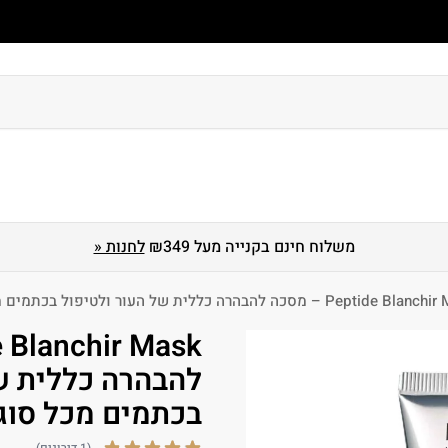
 גוף
טיפוח ושיקום שיער
הגנה מהשמש
מארזים
לגברים
משלוח חינם בקנייה מעל ₪349
לחנות «
Pep – מסכה להבהרה כללית של העור ולטיפול בכתמים מכל סוג HIKARI | היקארי
להבהרה כללית ש
בכתמים מכל סוג HIKARI | היקאר