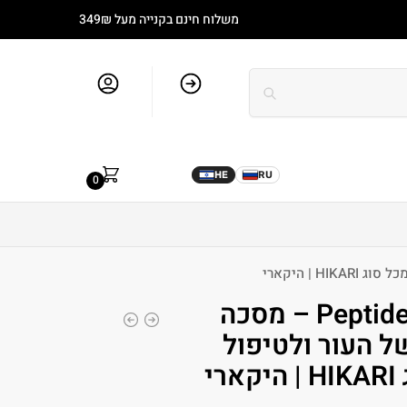
משלוח חינם בקנייה מעל 349₪
סל קניות
חשבון שלי
מותגים
בלוג
0.00
₪
HE
RU
0
Peptide Blanchir Mask – מסכה
ל העור ולטיפול
י