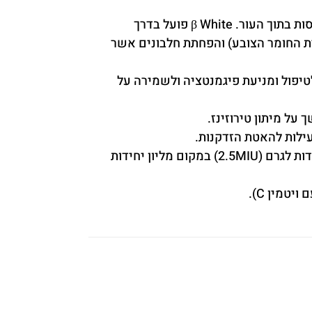
– קומפלקס מוגן פטנט המבוסס על פפטיד חדש – אוליגו-פפטיד-68. פפטיד זה ארוז בקפסולות אשר מתמוססות בתוך העור. β White פועל בדרך
רת החומר הצובע) והפחתת חלבונים אשר
טיפול ומניעת פיגמנטציה ולשמירה על
על מיתון טירוזינז.
עילות להאטת הזדקנות.
– ויטמין A הידוע בין היתר כתורם לגוון עור אחיד. הויטמין בריכוז גבוה במיוחד – 2.5 מליון יחידות לגרם (2.5MIU) במקום מליון יחידות