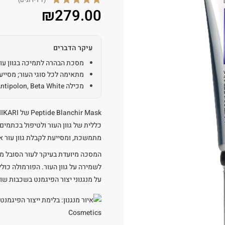
(1 דירוגים)
₪
279.00
עיקר הדברים
מסכת הבהרה לתמיכה בגוון עור
מתאימה לכל סוגי העור; מסייע
מכילה Antipolon, Beta White ומיצוי עלי חמוציות עשיר בארבוטין
כללית של גוון העור ולטיפול בכתמי
מתמשכת, ומסייעת לקבלת גוון עור אח
המסכה מיועדת בעיקר לעור הסובל מכת
לשמירה על גוון העור. הפורמולה כול
על מנגנוני יצור הפיגמנט בשכבות שונ