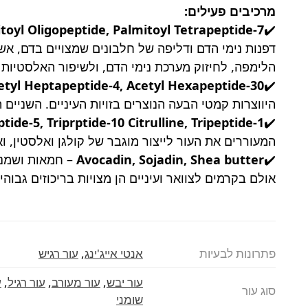
מרכיבים פעילים:
toyl Oligopeptide, Palmitoyl Tetrapeptide-7
✔️
דפנות נימי הדם ודליפה של חלבונים שמצויים בדם, א
הלימפה, לחיזוק מערכת נימי הדם, ולשיפור האלסטיות 
etyl Heptapeptide-4, Acetyl Hexapeptide-30
✔️
היווצרות קמטי הבעה הנוצרים בזויות העיניים. השניים
tide-5, Triprptide-10 Citrulline, Tripeptide-1
✔️
המעוררים את העור לייצור מוגבר של קולגן ואלסטין, 
✔️
Avocadin, Sojadin, Shea butter
– חמאות ושמני
אולם בקרמים לצוואר ועיניים הן מצויות בריכוזים גבו
פתרונות לבעיות
אנטי אייג'ינג
,
עור רגיש
עור יבש
,
עור מעורב
,
עור רגיל
,
ע
סוג עור
שומני