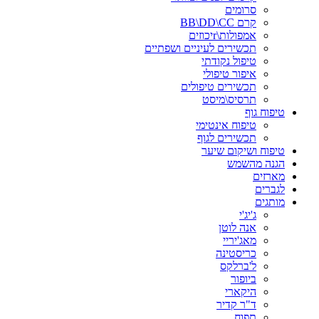
סרומים
קרם BB\DD\CC
אמפולות\rיכוזים
תכשירים לעיניים ושפתיים
טיפול נקודתי
איפור טיפולי
תכשירים טיפולים
תרסיס\מיסט
טיפוח גוף
טיפוח אינטימי
תכשירים לגוף
טיפוח ושיקום שיער
הגנה מהשמש
מארזים
לגברים
מותגים
ג'יג'י
אנה לוטן
מאג'יריי
כריסטינה
ל'ברלקס
ביופור
היקארי
ד"ר קדיר
תפוח