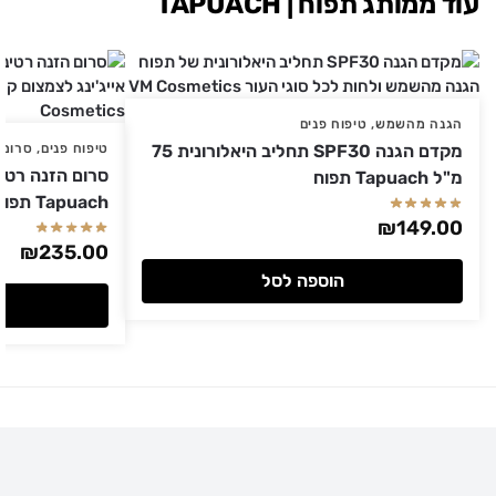
עוד ממותג תפוח | TAPUACH
הגנה מהשמש
,
טיפוח פנים
מקדם הגנה SPF30 תחליב היאלורונית 75
טיפוח פנים
,
סרומי
מ"ל Tapuach תפוח
Tapuach תפוח
₪
149.00
₪
235.00
הוספה לסל