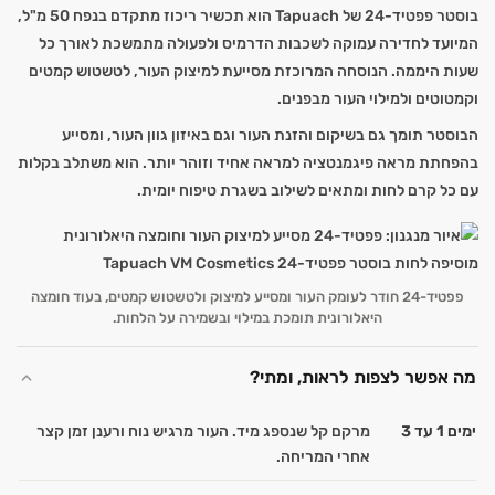
בוסטר פפטיד-24 של Tapuach הוא תכשיר ריכוז מתקדם בנפח 50 מ"ל,
המיועד לחדירה עמוקה לשכבות הדרמיס ולפעולה מתמשכת לאורך כל
שעות היממה. הנוסחה המרוכזת מסייעת למיצוק העור, לטשטוש קמטים
וקמטוטים ולמילוי העור מבפנים.
הבוסטר תומך גם בשיקום והזנת העור וגם באיזון גוון העור, ומסייע
בהפחתת מראה פיגמנטציה למראה אחיד וזוהר יותר. הוא משתלב בקלות
עם כל קרם לחות ומתאים לשילוב בשגרת טיפוח יומית.
פפטיד-24 חודר לעומק העור ומסייע למיצוק ולטשטוש קמטים, בעוד חומצה
היאלורונית תומכת במילוי ובשמירה על הלחות.
מה אפשר לצפות לראות, ומתי?
ימים 1 עד 3
מרקם קל שנספג מיד. העור מרגיש נוח ורענן זמן קצר
אחרי המריחה.