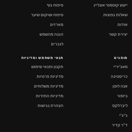
ייעוץ קוסמטי אונליין
טיפוח גוף
שאלות נפוצות
טיפוח ושיקום שיער
אודות
מארזים
יצירת קשר
הגנה מהשמש
לגברים
מותגים
תנאי משתמש ומדיניות
מאג'יריי
תקנון ותנאי שימוש
כריסטינה
מדיניות פרטיות
אנה לוטן
מדיניות משלוחים
ביופור
מדיניות החזרות
ליברלקס
הצהרת נגישות
ג'יג'י
ד"ר קדיר