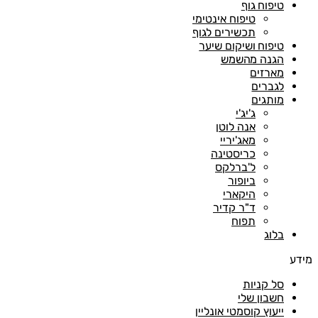
טיפוח גוף
טיפוח אינטימי
תכשירים לגוף
טיפוח ושיקום שיער
הגנה מהשמש
מארזים
לגברים
מותגים
ג'יג'י
אנה לוטן
מאג'יריי
כריסטינה
ל'ברלקס
ביופור
היקארי
ד"ר קדיר
תפוח
בלוג
מידע
סל קניות
חשבון שלי
ייעוץ קוסמטי אונליין