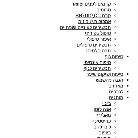
קרמים לפנים וצוואר
סרומים
קרם BB\DD\CC
אמפולות\rיכוזים
תכשירים לעיניים ושפתיים
טיפול נקודתי
איפור טיפולי
תכשירים טיפולים
תרסיס\מיסט
טיפוח גוף
טיפוח אינטימי
תכשירים לגוף
טיפוח ושיקום שיער
הגנה מהשמש
מארזים
לגברים
מותגים
ג'יג'י
אנה לוטן
מאג'יריי
כריסטינה
ל'ברלקס
ביופור