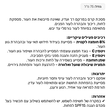
גודל:
75 מ"ל
מסכת קרם במרקם רך ועדין, שאינה מייבשת את העור, מספקת
לחות, ריכוך והבהרה לעור הפנים.
מתאימה במיוחד לעור נורמלי עד יבש.
רכיבים פעילים עיקריים:
8% חומצה לקטית
– מסייעת בעידוד חידוש תאי עור ובהבהרת גוון
העור.
ויטמין C
– נוגד חמצון עוצמתי המסייע להבהרה ושיפור גוון העור.
ויטמין E
– מעניק הזנה והגנה מפני נזקי הסביבה.
שמן חוחובה
– מסייע בשמירה על לחות ורכות העור.
תמצית שיבולת שועל ואלוורה
– להרגעת העור והפחתת גירויים.
יתרונות:
אפקט ריכוך והבהרה לעור עייף וחסר חיוניות.
מסייעת בהפחתת תחושת יובש ומתאימה לעור עדין.
תורמת למראה עור אחיד, רגוע ורענן.
אזהרות:
✔ במקרה של חשיפה לשמש, יש להשתמש בשילוב עם תכשיר בעל
מקדם הגנה SPF15 לפחות.