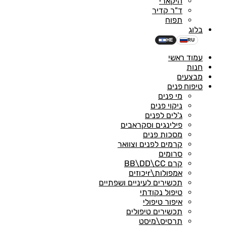
היקארי
ד"ר קדיר
תפוח
בלוג
HE
RU
עמוד ראשי
חנות
מבצעים
טיפוח פנים
מי פנים
ניקוי פנים
ג'לים לפנים
פילינגים וסקראבים
מסכות פנים
קרמים לפנים וצוואר
סרומים
קרם BB\DD\CC
אמפולות\rיכוזים
תכשירים לעיניים ושפתיים
טיפול נקודתי
איפור טיפולי
תכשירים טיפולים
תרסיס\מיסט