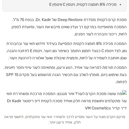
מכילה 8% חומצה לקטית, ויטמין C וויטמין E
מסכת קרם לקטית מסדרת Deep Restore של Dr. Kadir, בנפח 75 מ"ל.
המסכה מתאפיינת במרקם רך ועדין שאינו מייבש את העור, ומיועדת לספק
לחות, ריכוך והבהרה לעור הפנים.
המסכה מכילה 8% חומצה לקטית המסייעת בעידוד חידוש תאי עור ובהבהרת
גוון, לצד ויטמין C כנוגד חמצון התומך בשיפור גוון העור, ויטמין E לתזונה והגנה,
שמן חוחובה לשמירה על לחות, ותמצית שיבולת שועל ואלוורה להרגעת העור.
המסכה תורמת למראה עור אחיד, רגוע ורענן, ומתאימה לעור עייף וחסר חיוניות.
בעת שימוש ביום, מומלץ לשלב עם תכשיר הגנה מהשמש בעל מקדם SPF 15
לפחות.
מרקם הקרם מונח על העור ומסייע לרכך ולשחרר תאי עור מתקלפים, לחשוף מראה
חלק, אחיד ורענן יותר.