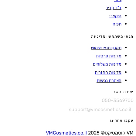
ד"ר קדיר
היקארי
תפוח
תנאי משתמש ומדיניות
תקנון ותנאי שימוש
מדיניות פרטיות
מדיניות משלוחים
מדיניות החזרות
הצהרת נגישות
יצירת קשר
050-3569700
support@vmcosmetics.co.il
עקבו אחרינו
VM קוסמטיקס© 2025
VMCosmetics.co.il