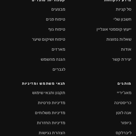
מידע ללקוחות
קטגוריות מוצרים
סל קניות
מבצעים
חשבון שלי
טיפוח פנים
ייעוץ קוסמטי אונליין
טיפוח גוף
שאלות נפוצות
טיפוח ושיקום שיער
אודות
מארזים
יצירת קשר
הגנה מהשמש
לגברים
מותגים
תנאי משתמש ומדיניות
מאג'יריי
תקנון ותנאי שימוש
כריסטינה
מדיניות פרטיות
אנה לוטן
מדיניות משלוחים
ביופור
מדיניות החזרות
ליברלקס
הצהרת נגישות