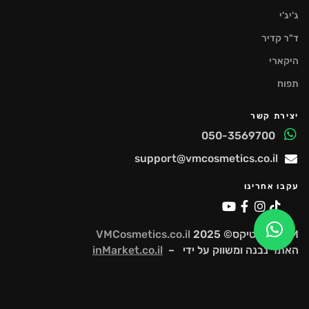
ג'יג'י
ד"ר קדיר
היקארי
תפוח
יצירת קשר
050-3569700
support@vmcosmetics.co.il
עקבו אחרינו
VM קוסמטיקס© 2025
VMCosmetics.co.il
האתר נבנה ומשווק על ידי –
inMarket.co.il