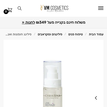
0
משלוח חינם בקנייה מעל ₪349
לחנות «
עמוד הבית
טיפוח פנים
פילינגים וסקראבים
פילינג חומצות ואנטי אוקסידנטים להבהרה וחידוש פירם 50 מ"ל Christina כריסטינה
/
/
/