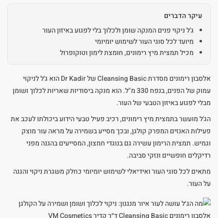
עיקר הדברים
ג'ל ניקוי פנים המנקה שומן ולכלוך בלי לפגוע באיזון העור
מיועד לכל סוגי העור לשימוש יומיומי
מכיל תמצית מיץ רימונים, חומצת לימון וטוקופרול
אלסבון רימונים מסדרת Cleansing Basic של Dr Kadir הוא ג'ל לניקוי
עמוק של הפנים, בנפח 330 מ"ל. הוא מנקה ביסודיות שאריות לכלוך ושומן
מבלי לפגוע באיזון הטבעי של העור.
הג'ל מועשר בתמצית מיץ רימונים, רכיב פעיל טבעי הידוע ביכולתו לעכב את
פעילות האנזים המפרק קולגן, ובכך מסייע בשמירה על מראה עור מוצק
וגמיש. תמצית הרימון עשירה גם בנוגדי חמצון, המסייעים בהגנה מפני
רדיקלים חופשיים ונזקי סביבה.
מתאים לכל סוגי העור ואידיאלי לשימוש יומיומי כחלק משגרת ניקוי והגנה
על העור.