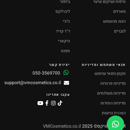
טיפוח ושיקום שיער
ביופור
מארזים
ליברלקס
הגנה מהשמש
ג'יג'י
לגברים
ד"ר קדיר
היקארי
תפוח
תנאי משתמש ומדיניות
יצירת קשר
050-3569700
תקנון ותנאי שימוש
support@vmcosmetics.co.il
מדיניות פרטיות
מדיניות משלוחים
עקבו אחרינו
מדיניות החזרות
הצהרת נגישות
VM קוסמטיקס© 2025
VMCosmetics.co.il